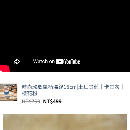
時尚琺瑯單柄湯鍋15cm|土耳其藍｜卡其灰｜
櫻花粉
原
目
NT$
799
NT$
499
始
前
價
價
格：
格：
NT$799。
NT$499。