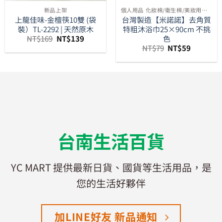
新品上架
個人用品 化妝棉/衛生棉/美妝用品小物等周邊
上龍佳味-金檀筷10雙 (袋
台灣製造【米諾諾】去角質
裝）TL-2292 | 天然原木
特粗沐浴巾25×90cm 不挑
原
目
色
NT$
169
NT$
139
始
前
原
目
NT$
79
NT$
59
價
價
始
前
格：
格：
價
價
NT$169。
NT$139。
格：
格：
NT$79。
NT$59。
台南生活百貨
YC MART 提供最新日貨、國貨等生活用品，是
您的生活好夥伴
加LINE好友 新品通知