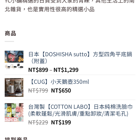
YC小舖精選的日貨受到大家的青睞，其他生活上的南
北雜貨，也是實用性很高的精選小品
商品
日本【DOSHISHA sutto】方型四角平底鍋
（附蓋）
NT$
899
–
NT$
1,299
【CUG】小天鵝壺350ml
原
目
NT$
799
NT$
650
始
前
價
價
台灣製【COTTON LABO】日本純棉洗臉巾
格：
格：
(柔軟蓬鬆/光滑肌膚/重點卸妝/清潔毛孔)
NT$799。
NT$650。
原
目
NT$
229
NT$
199
始
前
價
價
找到商品