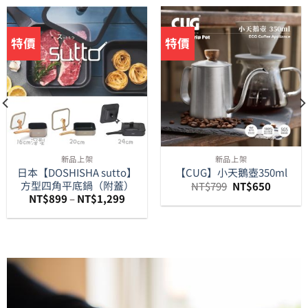
特價
特價
新品上架
新品上架
日本【DOSHISHA sutto】
【CUG】小天鵝壺350ml
方型四角平底鍋（附蓋）
原
目
NT$
799
NT$
650
始
前
NT$
899
–
NT$
1,299
價
價
格：
格：
NT$799。
NT$65