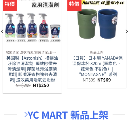
特價
特價
居家清潔 洗衣清潔/廚房清潔/浴室清潔/馬桶清潔等周邊
新品上架
英國製【Astonish】橫掃油
【日貨】日本製 YAMADA保
汙除油清潔劑| 瞬效除黴去
溫保冰杯 320ml(軍綠色、
污清潔劑| 抑菌除污浴廁清
藏青色 不挑色）|
潔劑| 即噴淨衣物強效去漬
“MONTAGNE”系列
原
目
劑| 速效萬用活氧去垢粉
NT$
99
NT$
69
始
前
原
目
NT$
299
NT$
250
價
價
始
前
9。
格：
格：
價
價
NT$99。
NT$69。
格：
格：
NT$299。
NT$250。
YC MART 新品上架