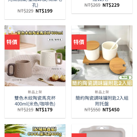
原
目
孔)
NT$
269
NT$
229
始
前
原
目
NT$
229
NT$
199
價
價
始
前
格：
格：
價
價
NT$269。
NT$229
格：
格：
NT$229。
NT$199。
特價
特價
新品上架
新品上架
雙色木紋陶瓷馬克杯
簡約陶瓷調味罐附匙2入組
400ml(米色/咖啡色)
附托盤
原
目
原
目
NT$
219
NT$
179
NT$
550
NT$
450
始
前
始
前
價
價
價
價
格：
格：
格：
格：
NT$219。
NT$179。
NT$550。
NT$450