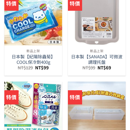
特價
特價
新品上架
新品上架
日本製【紀陽除蟲菊】
日本製【SANADA】可微波
COOL保冷劑400g
調理托盤
原
目
原
目
NT$
129
NT$
99
NT$
99
NT$
69
始
前
始
前
價
價
價
價
格：
格：
格：
格：
NT$129。
NT$99。
NT$99。
NT$69。
特價
特價