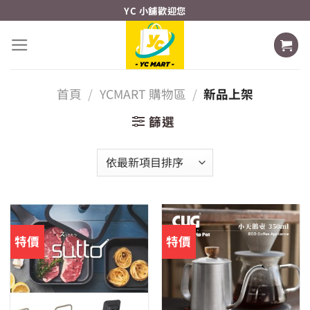
Skip
YC 小舖歡迎您
to
content
首頁
/
YCMART 購物區
/
新品上架
篩選
特價
特價