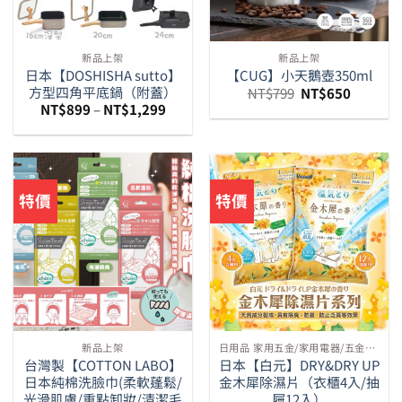
新品上架
新品上架
日本【DOSHISHA sutto】
【CUG】小天鵝壺350ml
方型四角平底鍋（附蓋）
原
目
NT$
799
NT$
650
始
前
NT$
899
–
NT$
1,299
價
價
格：
格：
NT$799。
NT$650
特價
特價
新品上架
日用品 家用五金/家用電器/五金百貨等周邊
台灣製【COTTON LABO】
日本【白元】DRY&DRY UP
日本純棉洗臉巾(柔軟蓬鬆/
金木犀除濕片（衣櫃4入/抽
光滑肌膚/重點卸妝/清潔毛
屜12入）