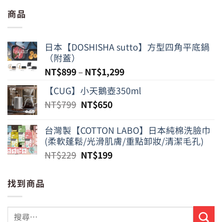
商品
日本【DOSHISHA sutto】方型四角平底鍋
（附蓋）
NT$
899
–
NT$
1,299
【CUG】小天鵝壺350ml
原
目
NT$
799
NT$
650
始
前
價
價
台灣製【COTTON LABO】日本純棉洗臉巾
格：
格：
(柔軟蓬鬆/光滑肌膚/重點卸妝/清潔毛孔)
NT$799。
NT$650。
原
目
NT$
229
NT$
199
始
前
價
價
找到商品
格：
格：
NT$229。
NT$199。