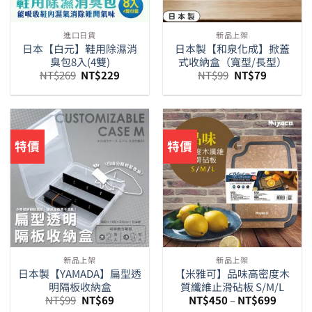
進口日貨
新品上架
日本【白元】鞋用除濕消
日本製【和泉化成】掀蓋
臭包8入(4雙)
式收納盒（寬型/長型）
原
目
原
目
NT$
269
NT$
229
NT$
99
NT$
79
始
前
始
前
價
價
價
價
格：
格：
格：
格：
NT$269。
NT$229。
NT$99。
NT$79。
特價
特價
新品上架
新品上架
日本製【YAMADA】扁型透
【米雅可】品味高密度木
明隔板收納盒
質纖維止滑砧板 S/M/L
原
目
NT$
99
NT$
69
NT$
450
–
NT$
699
始
前