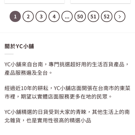
價
價
格：
格：
NT$99。
NT$69。
1
2
3
4
...
50
51
52
關於YC小舖
YC小舖來自台南，專門挑選超好用的生活百貨產品，
產品服務遍及全台。
經過近10年的耕耘，YC小舖店面開張在台南市的東菜
市裡，期望以實體店面服務更多在地的民眾。
YC小舖精選的日貨受到大家的青睞，其他生活上的南
北雜貨，也是實用性很高的精選小品