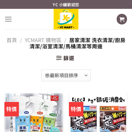
Skip
YC 小舖歡迎您
to
content
首頁
/
YCMART 購物區
/
居家清潔 洗衣清潔/廚房
清潔/浴室清潔/馬桶清潔等周邊
篩選
特價
特價