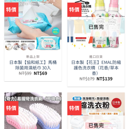
特價
特價
已售完
新品上架
進口日貨
日本製【協和紙工】馬桶
日本製【花王】EMAL防縮
除菌用濕紙巾 30入
護色洗衣精（花香/草本
原
目
香）
NT$
99
NT$
69
始
前
原
目
NT$
179
NT$
139
價
價
始
前
格：
格：
價
價
NT$99。
NT$69。
格：
格：
NT$179。
NT$139
特價
特價
已售完