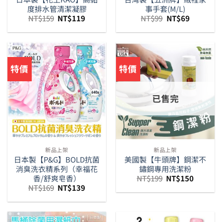
度排水管清潔凝膠
事手套(M/L)
原
目
原
目
NT$
159
NT$
119
NT$
99
NT$
69
始
前
始
前
價
價
價
價
格：
格：
格：
格：
NT$159。
NT$119。
NT$99。
NT$69。
特價
特價
已售完
新品上架
新品上架
日本製【P&G】BOLD抗菌
美國製【牛頭牌】鋼潔不
消臭洗衣精系列（幸福花
鏽鋼專用洗潔粉
原
目
香/舒爽皂香）
NT$
199
NT$
150
始
前
原
目
NT$
169
NT$
139
價
價
始
前
格：
格：
價
價
NT$199。
NT$150
格：
格：
NT$169。
NT$139。