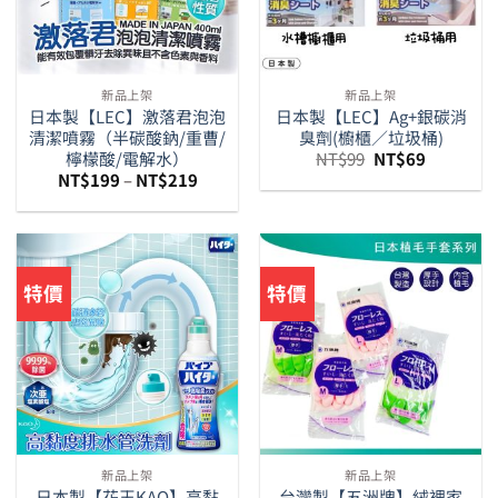
新品上架
新品上架
日本製【LEC】激落君泡泡
日本製【LEC】Ag+銀碳消
清潔噴霧（半碳酸鈉/重曹/
臭劑(櫥櫃／垃圾桶)
原
目
檸檬酸/電解水）
NT$
99
NT$
69
始
前
NT$
199
–
NT$
219
價
價
格：
格：
NT$99。
NT$69。
特價
特價
新品上架
新品上架
日本製【花王KAO】高黏
台灣製【五洲牌】絨裡家