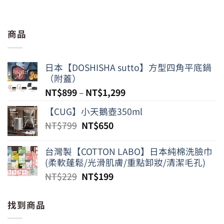
商品
日本【DOSHISHA sutto】方型四角平底鍋
（附蓋）
NT$
899
–
NT$
1,299
【CUG】小天鵝壺350ml
原
目
NT$
799
NT$
650
始
前
價
價
台灣製【COTTON LABO】日本純棉洗臉巾
格：
格：
(柔軟蓬鬆/光滑肌膚/重點卸妝/清潔毛孔)
NT$799。
NT$650。
原
目
NT$
229
NT$
199
始
前
價
價
找到商品
格：
格：
NT$229。
NT$199。