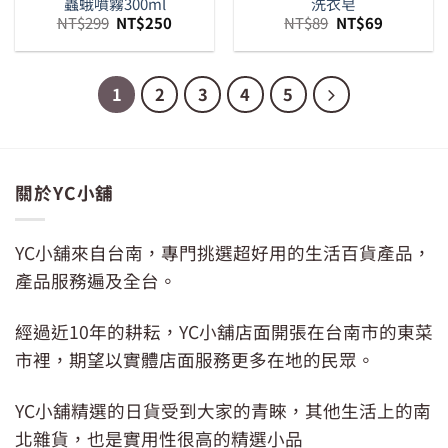
蟲蛾噴霧300ml
洗衣皂
原
目
原
目
NT$
299
NT$
250
NT$
89
NT$
69
始
前
始
前
價
價
價
價
格：
格：
格：
格：
NT$299。
NT$250。
NT$89。
NT$69。
1
2
3
4
5
關於YC小舖
YC小舖來自台南，專門挑選超好用的生活百貨產品，
產品服務遍及全台。
經過近10年的耕耘，YC小舖店面開張在台南市的東菜
市裡，期望以實體店面服務更多在地的民眾。
YC小舖精選的日貨受到大家的青睞，其他生活上的南
北雜貨，也是實用性很高的精選小品