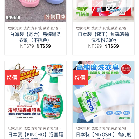
居家清潔 洗衣清潔/廚房清潔/浴室清潔/馬桶清潔等周邊
居家清潔 洗衣清潔/廚房清潔/浴室清潔/馬桶清潔等周邊
台灣製【奇力】易握彎洗
日本製【獅王】無磷濃縮
衣刷（不挑色）
洗衣粉 300g
原
目
原
目
NT$
79
NT$
59
NT$
99
NT$
69
始
前
始
前
價
價
價
價
格：
格：
格：
格：
NT$79。
NT$59。
NT$99。
NT$69。
特價
特價
居家清潔 洗衣清潔/廚房清潔/浴室清潔/馬桶清潔等周邊
居家清潔 洗衣清潔/廚房清潔/浴室清潔/馬桶清潔等周邊
日本製【KINCHO】浴室驅
日本製【MIYOSHI】高純度