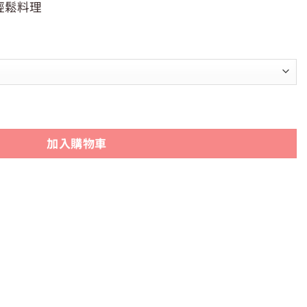
輕鬆料理
沾玉子燒鍋/方形平煎鍋(適用電磁爐)(大/小) 數量
加入購物車