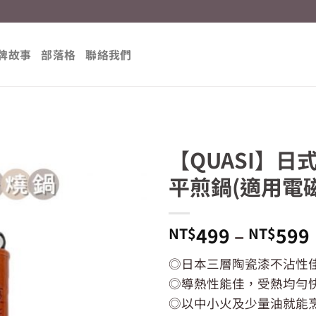
牌故事
部落格
聯絡我們
【QUASI】
平煎鍋(適用電磁
499
–
599
NT$
NT$
◎日本三層陶瓷漆不沾性
◎導熱性能佳，受熱均勻
◎以中小火及少量油就能