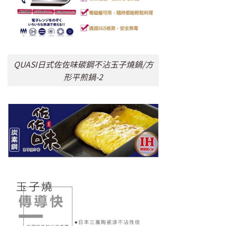
QUASI日式佐佐味碳鋼不沾玉子燒鍋/方
形平煎鍋-2