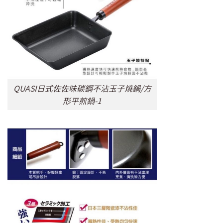
QUASI日式佐佐味碳鋼不沾玉子燒鍋/方
形平煎鍋-1