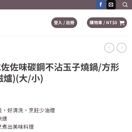
登入 / 註冊
購物車 /
NT$
0
日式佐佐味碳鋼不沾玉子燒鍋/方形
爐)(大/小)
佳，好清洗，烹飪少油煙
快速
烹煮出美味料理