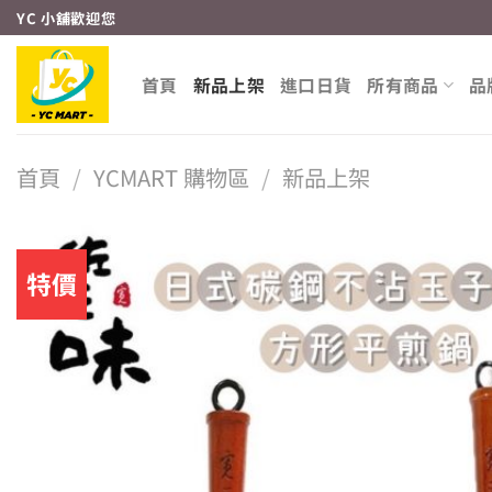
Skip
YC 小舖歡迎您
to
content
首頁
新品上架
進口日貨
所有商品
品
首頁
/
YCMART 購物區
/
新品上架
特價