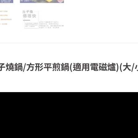
燒鍋/方形平煎鍋(適用電磁爐)(大/