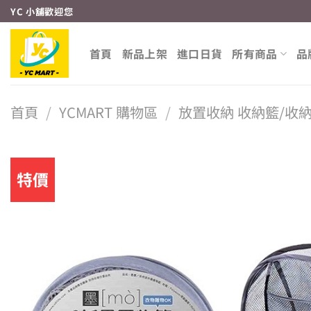
Skip
YC 小舖歡迎您
to
content
首頁
新品上架
進口日貨
所有商品
品
首頁
/
YCMART 購物區
/
放置收納 收納籃/收
特價