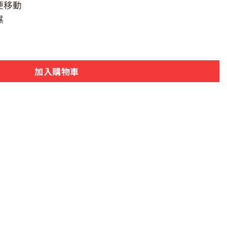
便移動
濕
49【UdiLife】| 摺疊收納，方便不占空間 數量
加入購物車