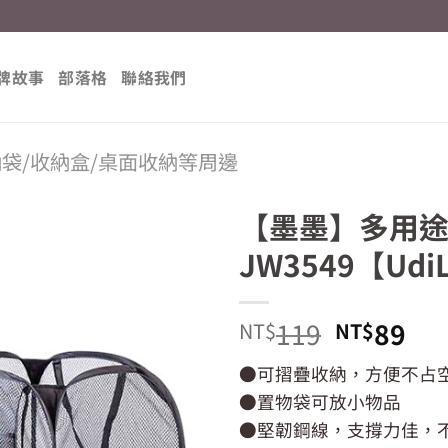
牌故事
部落格
聯絡我們
納袋/收納盒/桌面收納等周邊
【墨墨】多用
JW3549【Ud
原
目
119
89
NT$
NT$
始
前
●可摺疊收納，方便不占
價
價
●置物袋可放小物品
格：
格
NT$119
NT
●堅韌鋼線，支撐力佳，