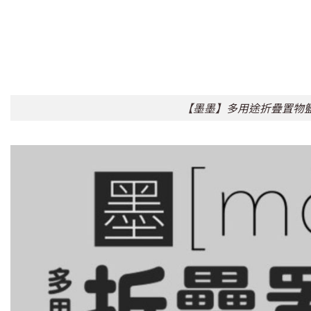
【墨墨】多用途折疊置物籃