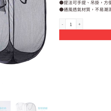
●提法可手提、吊掛，方
●通風透氣材質，不易潮
【墨墨】多用途折疊置物籃JW35