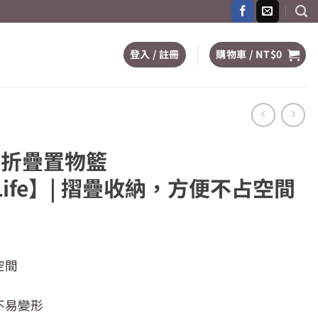
登入 / 註冊
購物車 /
NT$
0
途折疊置物籃
iLife】| 摺疊收納，方便不占空間
空間
：
。
$89。
不易變形