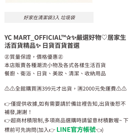
好家在清潔袋3入 垃圾袋
YC MART_OFFICIAL™✰✨嚴選好物♡居家生
活百貨精品✨ 日貨百貨首選
㊣質量保證，價格優惠㊣
本店販賣各種潮流小物及各式各樣生活百貨
餐廚、衛浴、日貨、美妝、清潔、收納用品
⚠️⚠️全館購買🈵399元才出貨，🈵2000元免運費⚠️⚠️
👉僅提供收據,如有需要請於備註裡告知,出貨後恕不
補發,謝謝！
👉超商材積限制,多項商品選購時請留意材積數喔~ 下
LINE官方帳號
標前可先詢問(加入👉
👈)