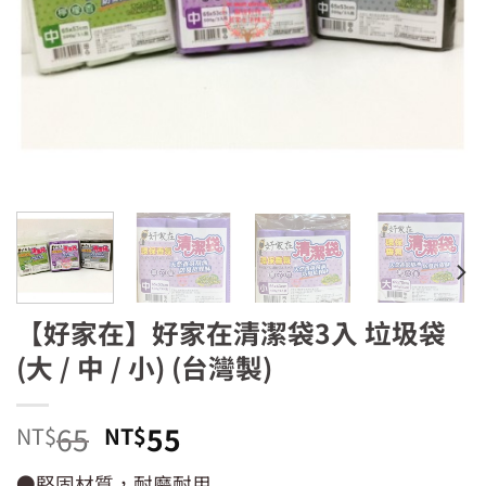
【好家在】好家在清潔袋3入 垃圾袋
(大 / 中 / 小) (台灣製)
原
目
65
55
NT$
NT$
始
前
●堅固材質，耐磨耐用