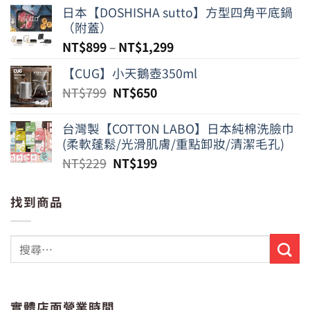
日本【DOSHISHA sutto】方型四角平底鍋
（附蓋）
NT$
899
–
NT$
1,299
【CUG】小天鵝壺350ml
原
目
NT$
799
NT$
650
始
前
價
價
台灣製【COTTON LABO】日本純棉洗臉巾
格：
格：
(柔軟蓬鬆/光滑肌膚/重點卸妝/清潔毛孔)
NT$799。
NT$650。
原
目
NT$
229
NT$
199
始
前
價
價
找到商品
格：
格：
NT$229。
NT$199。
實體店面營業時間