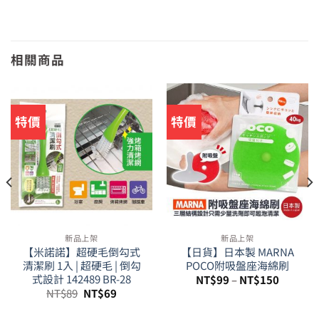
相關商品
特價
特價
新品上架
新品上架
【米諾諾】超硬毛倒勾式
【日貨】日本製 MARNA
清潔刷 1入 | 超硬毛 | 倒勾
POCO附吸盤座海綿刷
式設計 142489 BR-28
NT$
99
–
NT$
150
原
目
NT$
89
NT$
69
始
前
價
價
。