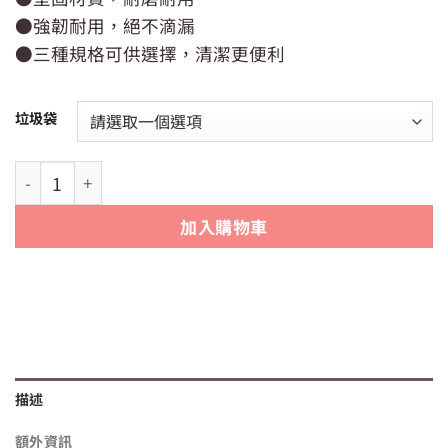
價
價
●強韌耐用，絕不滴漏
格：
格：
NT$65。
NT$55。
●三種規格可供選擇，清潔更便利
垃圾袋
【好家在】好家在清潔袋3入 垃圾袋 (大 / 中 / 小) (台灣製) 數
加入購物車
描述
額外資訊