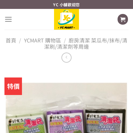
Skip
YC 小舖歡迎您
to
content
首頁
/
YCMART 購物區
/
廚房清潔 菜瓜布/抹布/清
潔刷/清潔劑等周邊
特價