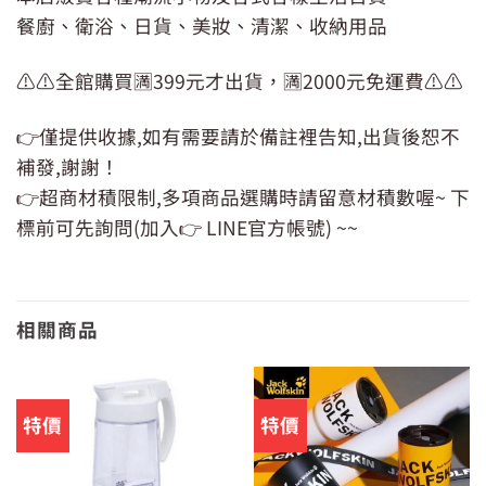
餐廚、衛浴、日貨、美妝、清潔、收納用品
⚠️⚠️全館購買🈵399元才出貨，🈵2000元免運費⚠️⚠️
👉僅提供收據,如有需要請於備註裡告知,出貨後恕不
補發,謝謝！
👉超商材積限制,多項商品選購時請留意材積數喔~ 下
標前可先詢問(加入👉 LINE官方帳號) ~~
相關商品
特價
特價