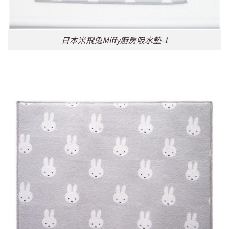
日本米飛兔Miffy廚房吸水墊-1