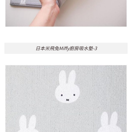
日本米飛兔Miffy廚房吸水墊-3