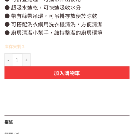
價
價
● 超吸水速乾，可快速吸收水分
格：
格：
NT$229。
NT$199。
● 帶有絲帶吊環，可吊掛存放便於晾乾
● 可搭配洗衣網用洗衣機清洗，方便清潔
● 廚房清潔小幫手，維持整潔的廚房環境
庫存只剩 2
【日貨】日本米飛兔 Miffy 廚房吸水墊（30x40cm） 數量
加入購物車
描述