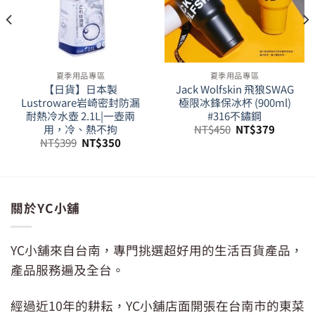
夏季用品專區
夏季用品專區
【日貨】日本製
Jack Wolfskin 飛狼SWAG
Lustroware岩崎密封防漏
極限冰鋒保冰杯 (900ml)
耐熱冷水壺 2.1L|一壺兩
#316不鏽鋼
原
目
用，冷、熱不拘
NT$
450
NT$
379
始
前
原
目
NT$
399
NT$
350
價
價
始
前
格：
格：
價
價
NT$450。
NT$379
格：
格：
NT$399。
NT$350。
關於YC小舖
YC小舖來自台南，專門挑選超好用的生活百貨產品，
產品服務遍及全台。
經過近10年的耕耘，YC小舖店面開張在台南市的東菜