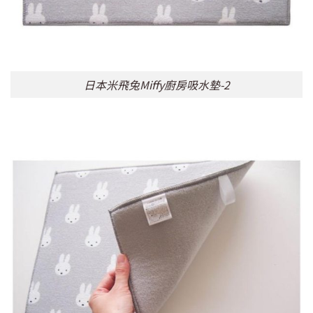
日本米飛兔Miffy廚房吸水墊-2