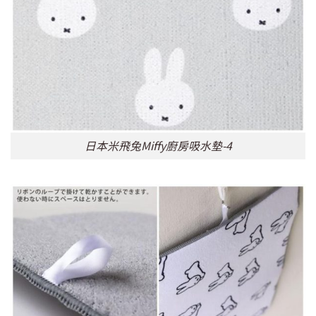
日本米飛兔Miffy廚房吸水墊-4