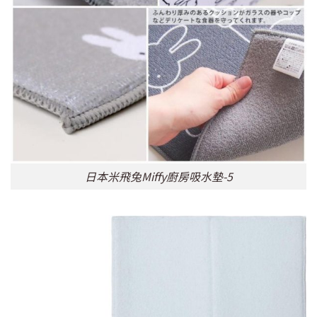
日本米飛兔Miffy廚房吸水墊-5