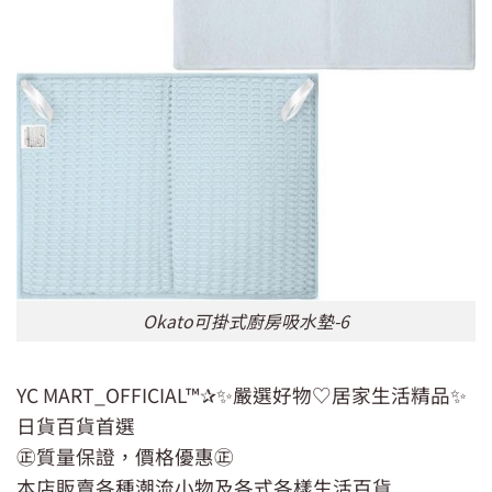
Okato可掛式廚房吸水墊-6
YC MART_OFFICIAL™✰✨嚴選好物♡居家生活精品✨
日貨百貨首選
㊣質量保證，價格優惠㊣
本店販賣各種潮流小物及各式各樣生活百貨