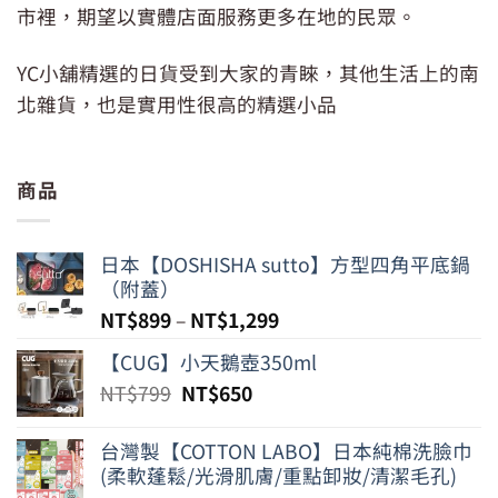
市裡，期望以實體店面服務更多在地的民眾。
YC小舖精選的日貨受到大家的青睞，其他生活上的南
北雜貨，也是實用性很高的精選小品
商品
日本【DOSHISHA sutto】方型四角平底鍋
（附蓋）
NT$
899
–
NT$
1,299
【CUG】小天鵝壺350ml
原
目
NT$
799
NT$
650
始
前
價
價
台灣製【COTTON LABO】日本純棉洗臉巾
格：
格：
(柔軟蓬鬆/光滑肌膚/重點卸妝/清潔毛孔)
NT$799。
NT$650。