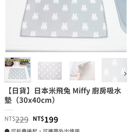
【日貨】日本米飛兔 Miffy 廚房吸水
墊（30x40cm）
原
目
229
199
NT$
NT$
始
前
● 可折疊捲起，可攜帶外出使用