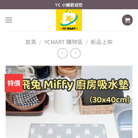
Skip
YC 小舖歡迎您
to
content
首頁
/
YCMART 購物區
/
新品上架
特價