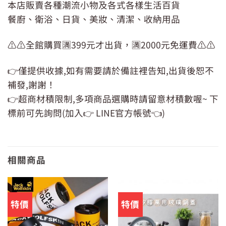
本店販賣各種潮流小物及各式各樣生活百貨
餐廚、衛浴、日貨、美妝、清潔、收納用品
⚠️⚠️全館購買🈵399元才出貨，🈵2000元免運費⚠️⚠️
👉僅提供收據,如有需要請於備註裡告知,出貨後恕不
補發,謝謝！
👉超商材積限制,多項商品選購時請留意材積數喔~ 下
標前可先詢問(加入👉 LINE官方帳號👈)
相關商品
特價
特價