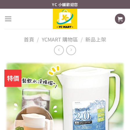
Skip
YC 小舖歡迎您
to
content
首頁
/
YCMART 購物區
/
新品上架
特價