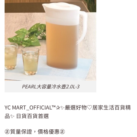
PEARL大容量冷水壺2.0L-3
YC MART_OFFICIAL™✰✨嚴選好物♡居家生活百貨精
品✨ 日貨百貨首選
㊣質量保證，價格優惠㊣