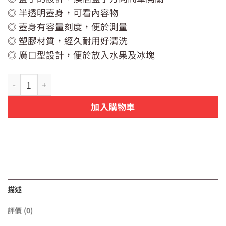
價
價
◎ 半透明壺身，可看內容物
格：
格：
NT$179。
NT$150。
◎ 壺身有容量刻度，便於測量
◎ 塑膠材質，經久耐用好清洗
◎ 廣口型設計，便於放入水果及冰塊
【日貨】日本製【PEARL】大容量冷水壺 2.0L 數量
加入購物車
描述
評價 (0)