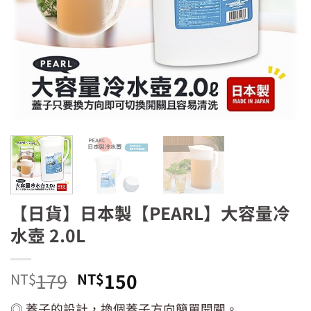
【日貨】日本製【PEARL】大容量冷
水壺 2.0L
原
目
179
150
NT$
NT$
始
前
◎ 蓋子的設計，換個蓋子方向簡單開關。