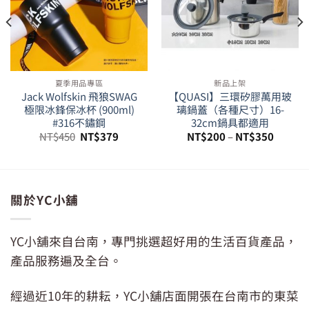
夏季用品專區
新品上架
Jack Wolfskin 飛狼SWAG
【QUASI】三環矽膠萬用玻
極限冰鋒保冰杯 (900ml)
璃鍋蓋（各種尺寸）16-
#316不鏽鋼
32cm鍋具都適用
原
目
NT$
450
NT$
379
NT$
200
–
NT$
350
始
前
價
價
格：
格：
。
NT$450。
NT$379。
關於YC小舖
YC小舖來自台南，專門挑選超好用的生活百貨產品，
產品服務遍及全台。
經過近10年的耕耘，YC小舖店面開張在台南市的東菜