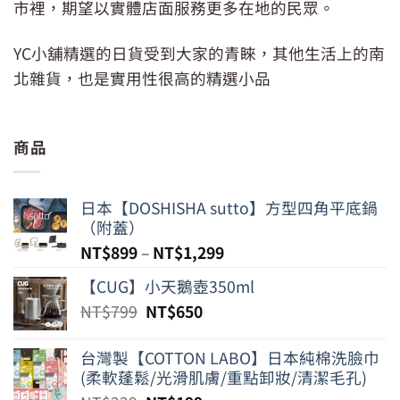
市裡，期望以實體店面服務更多在地的民眾。
YC小舖精選的日貨受到大家的青睞，其他生活上的南
北雜貨，也是實用性很高的精選小品
商品
日本【DOSHISHA sutto】方型四角平底鍋
（附蓋）
NT$
899
–
NT$
1,299
【CUG】小天鵝壺350ml
原
目
NT$
799
NT$
650
始
前
價
價
台灣製【COTTON LABO】日本純棉洗臉巾
格：
格：
(柔軟蓬鬆/光滑肌膚/重點卸妝/清潔毛孔)
NT$799。
NT$650。