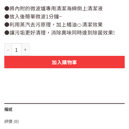
始
前
●將內附的微波爐專用清潔海綿倒上清潔液
價
價
●放入後簡單微波1分鐘~
格：
格：
NT$79。
NT$65。
●利用蒸汽去污原理，加上橘油🍊清潔效果
●讓污垢更好清理，消除異味同時達到除菌效果!
【日貨】日本製 不動化學橘子油清潔海綿 1 入 (微波爐專用)
加入購物車
描述
評價 (0)