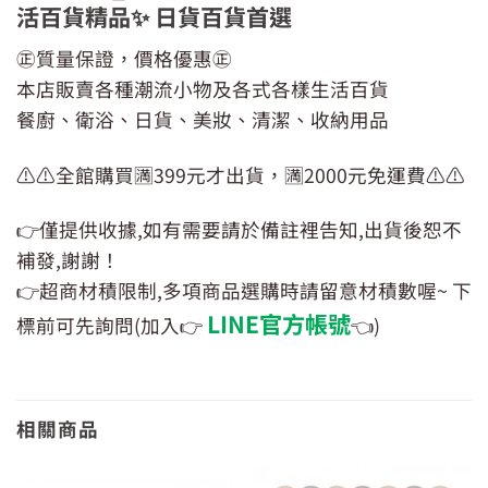
活百貨精品✨ 日貨百貨首選
㊣質量保證，價格優惠㊣
本店販賣各種潮流小物及各式各樣生活百貨
餐廚、衛浴、日貨、美妝、清潔、收納用品
⚠️⚠️全館購買🈵399元才出貨，🈵2000元免運費⚠️⚠️
👉僅提供收據,如有需要請於備註裡告知,出貨後恕不
補發,謝謝！
👉超商材積限制,多項商品選購時請留意材積數喔~ 下
LINE官方帳號
標前可先詢問(加入👉
👈)
相關商品