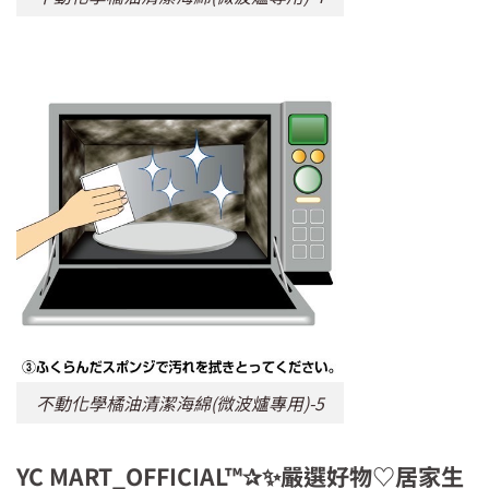
不動化學橘油清潔海綿(微波爐專用)-5
YC MART_OFFICIAL™✰✨嚴選好物♡居家生