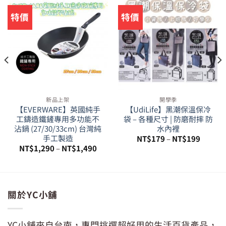
特價
特價
新品上架
開學季
【EVERWARE】英國純手
【UdiLife】黑潮保溫保冷
工鑄造鐵鏟專用多功能不
袋 – 各種尺寸 | 防磨耐摔 防
沾鍋 (27/30/33cm) 台灣純
水內裡
手工製造
NT$
179
–
NT$
199
NT$
1,290
–
NT$
1,490
80。
關於YC小舖
YC小舖來自台南，專門挑選超好用的生活百貨產品，