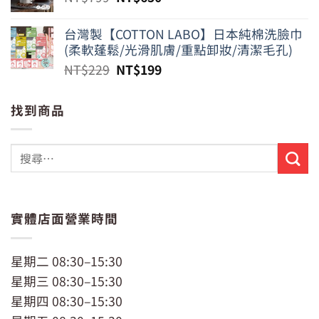
始
前
價
價
台灣製【COTTON LABO】日本純棉洗臉巾
格：
格：
(柔軟蓬鬆/光滑肌膚/重點卸妝/清潔毛孔)
NT$799。
NT$650。
原
目
NT$
229
NT$
199
始
前
價
價
找到商品
格：
格：
NT$229。
NT$199。
實體店面營業時間
星期二 08:30–15:30
星期三 08:30–15:30
星期四 08:30–15:30