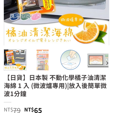
【日貨】日本製 不動化學橘子油清潔
海綿 1 入 (微波爐專用)|放入後簡單微
波1分鐘
原
目
79
65
NT$
NT$