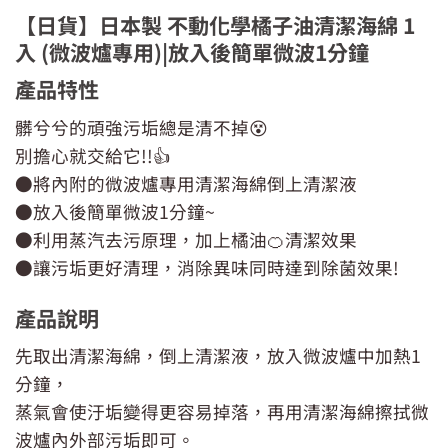
【日貨】日本製 不動化學橘子油清潔海綿 1
入 (微波爐專用)|放入後簡單微波1分鐘
產品特性
髒兮兮的頑強污垢總是清不掉😵
別擔心就交給它!!👍
●將內附的微波爐專用清潔海綿倒上清潔液
●放入後簡單微波1分鐘~
●利用蒸汽去污原理，加上橘油🍊清潔效果
●讓污垢更好清理，消除異味同時達到除菌效果!
產品說明
先取出清潔海綿，倒上清潔液，放入微波爐中加熱1
分鐘，
蒸氣會使汙垢變得更容易掉落，再用清潔海綿擦拭微
波爐內外部污垢即可。