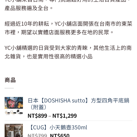
產品服務遍及全台。
經過近10年的耕耘，YC小舖店面開張在台南市的東菜
市裡，期望以實體店面服務更多在地的民眾。
YC小舖精選的日貨受到大家的青睞，其他生活上的南
北雜貨，也是實用性很高的精選小品
商品
日本【DOSHISHA sutto】方型四角平底鍋
（附蓋）
NT$
899
–
NT$
1,299
【CUG】小天鵝壺350ml
原
目
NT$
799
NT$
650