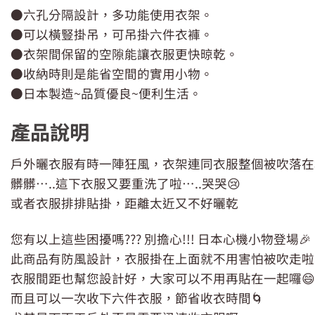
●六孔分隔設計，多功能使用衣架。
●可以橫豎掛吊，可吊掛六件衣褲。
●衣架間保留的空隙能讓衣服更快晾乾。
●收納時則是能省空間的實用小物。
●日本製造~品質優良~便利生活。
產品說明
戶外曬衣服有時一陣狂風，衣架連同衣服整個被吹落在
髒髒…..這下衣服又要重洗了啦…..哭哭😢
或者衣服排排貼掛，距離太近又不好曬乾
您有以上這些困擾嗎??? 別擔心!!! 日本心機小物登場🎉
此商品有防風設計，衣服掛在上面就不用害怕被吹走啦
衣服間距也幫您設計好，大家可以不用再貼在一起囉😄
而且可以一次收下六件衣服，節省收衣時間🌀