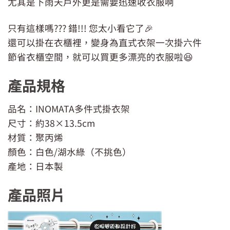
尤其是下雨天戶外更是需要迅速收衣服啊
只有這樣嗎??? 錯!!! 您太小看它了🎉
還可以掛在衣櫃裡，變身為直式衣架一次掛六件
節省衣櫃空間，就可以買更多漂亮的衣服啦😆
產品規格
品名：INOMATA多件式掛衣架
尺寸：約38×13.5cm
材質：聚丙烯
顏色：白色/湖水綠（不挑色）
產地：日本製
產品照片