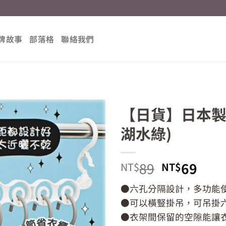
牌故事
部落格
聯絡我們
【日貨】日本製 
湖水綠)
原
目
89
69
NT$
NT$
始
前
●六孔分隔設計，多功能
價
價
●可以橫豎掛吊，可吊掛
格：
格：
NT$89。
NT$
●衣架間保留的空隙能讓