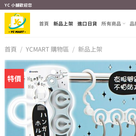
Skip
YC 小舖歡迎您
to
content
首頁
新品上架
進口日貨
所有商品
品
首頁
/
YCMART 購物區
/
新品上架
特價