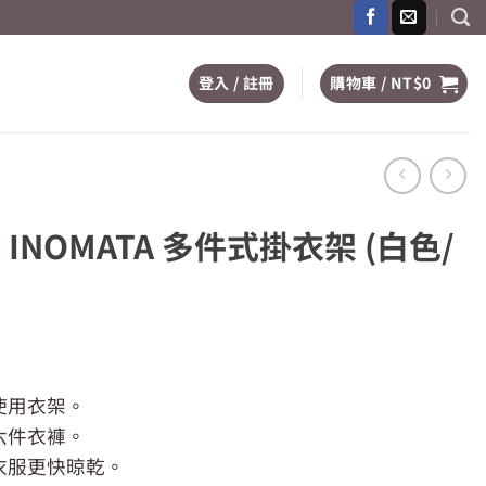
登入 / 註冊
購物車 /
NT$
0
INOMATA 多件式掛衣架 (白色/
使用衣架。
六件衣褲。
69。
衣服更快晾乾。