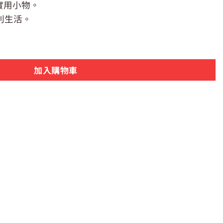
實用小物。
利生活。
多件式掛衣架 (白色/湖水綠) 數量
加入購物車