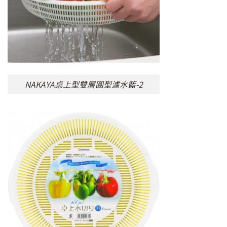
NAKAYA桌上型雙層圓型濾水籃-2