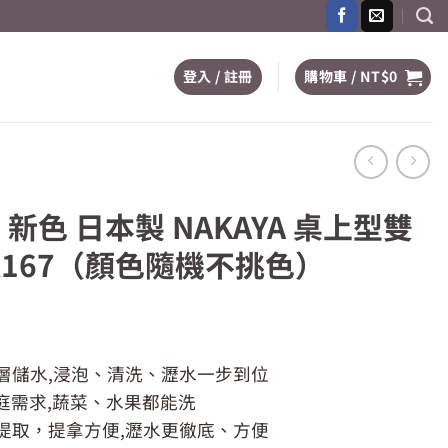
登入 / 註冊
購物車 /
NT$
0
新色 日本製 NAKAYA 桌上型雙
K167（顏色隨機不挑色）
層儲水,浸泡、清洗、瀝水一步到位
家庭需求,蔬菜、水果都能洗
69。
提取，提拿方便,瀝水更徹底、方便