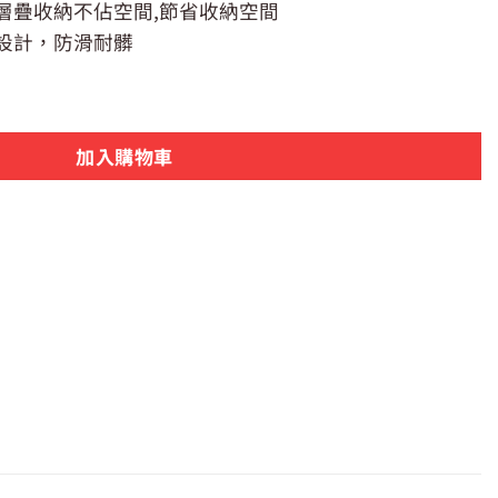
層疊收納不佔空間,節省收納空間
設計，防滑耐髒
NAKAYA 桌上型雙層圓型濾水籃|K167（顏色隨機不挑色） 數量
加入購物車