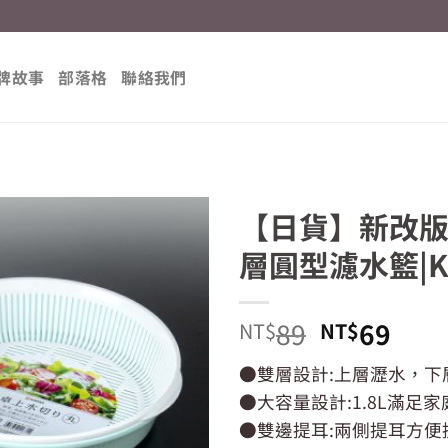
牌故事
部落格
聯絡我們
【日貨】新改版 
層圓型濾水籃|
原
目
89
69
NT$
NT$
始
前
●雙層設計:上層瀝水，下
價
價
●大容量設計:1.8L滿足
格：
格：
NT$89。
NT$
●雙邊提耳:兩側提耳方便