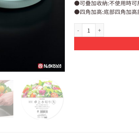
●可疊加收納:不使用時可
●四角加高:底部四角加高
【日貨】新改版 新色 日本製 