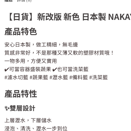
【日貨】新改版 新色 日本製 NAKAYA
產品特色
安心日本製，做工精細，無毛邊
質感非常好，不是那種又薄又軟的塑膠材質哦！
一物多用，方便又實用
✔️可當容器盛裝蔬果 ✔️也可當洗菜籃
#濾水切籃 #蔬果籃 #瀝水籃 #備料籃 #洗菜籃
產品特性
✨雙層設計
上層瀝水，下層儲水
浸泡、清洗、瀝水一步到位