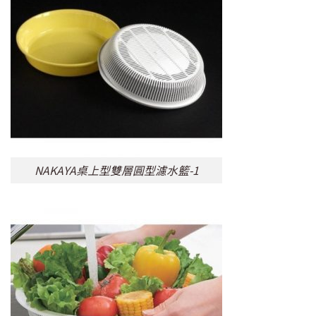
NAKAYA桌上型雙層圓型濾水籃-1