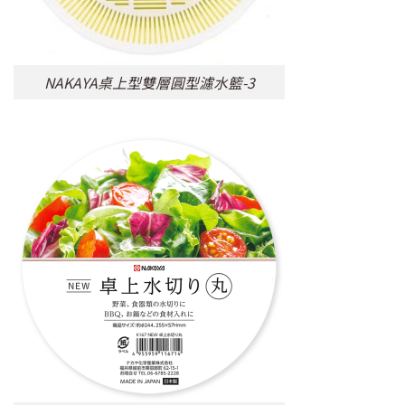
NAKAYA桌上型雙層圓型濾水籃-3