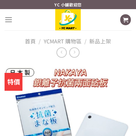
Skip
YC 小舖歡迎您
to
content
首頁
/
YCMART 購物區
/
新品上架
特價