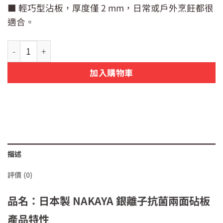
■ 輕巧型沾板，厚度僅 2 mm，日常或戶外烹飪都很
格：
格：
NT$79。
NT$65。
適合。
【日貨】日本製 NAKAYA 銀離子抗菌兩面砧板 | 輕巧型覘板 A
加入購物車
描述
評價 (0)
品名：日本製 NAKAYA 銀離子抗菌兩面砧板
產品特性