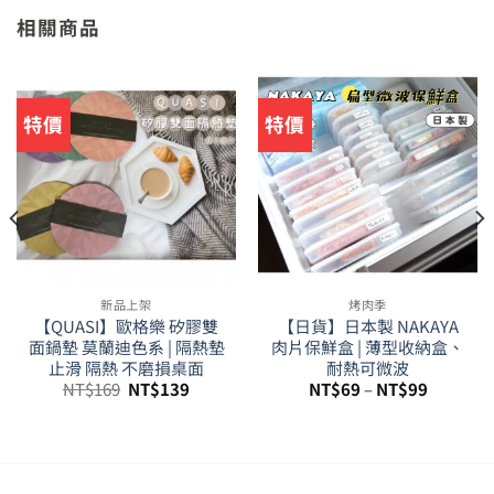
相關商品
特價
特價
新品上架
烤肉季
【QUASI】歐格樂 矽膠雙
【日貨】日本製 NAKAYA
面鍋墊 莫蘭迪色系 | 隔熱墊
肉片保鮮盒 | 薄型收納盒、
止滑 隔熱 不磨損桌面
耐熱可微波
原
目
NT$
169
NT$
139
NT$
69
–
NT$
99
始
前
價
價
79。
格：
格：
NT$169。
NT$139。