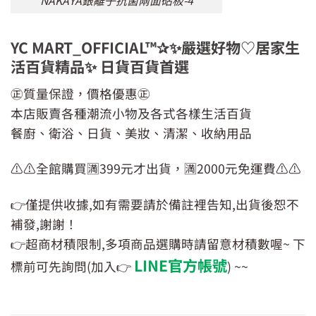
NAKAYA銀離子抗菌兩面砧板-4
YC MART_OFFICIAL™✰✨嚴選好物♡居家生
活百貨精品✨ 日貨百貨首選
㊣質量保證，價格優惠㊣
本店販賣各種潮流小物及各式各樣生活百貨
餐廚、衛浴、日貨、美妝、清潔、收納用品
⚠️⚠️全館購買🈵399元才出貨，🈵2000元免運費⚠️⚠️
👉僅提供收據,如有需要請於備註裡告知,出貨後恕不
補發,謝謝！
👉超商材積限制,多項商品選購時請留意材積數喔~ 下
LINE官方帳號
標前可先詢問(加入👉
) ~~