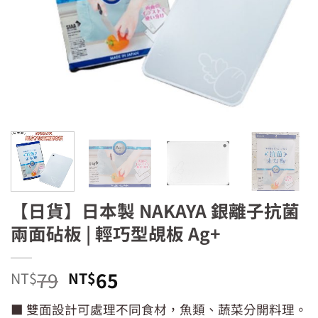
【日貨】日本製 NAKAYA 銀離子抗菌
兩面砧板 | 輕巧型覘板 Ag+
原
目
79
65
NT$
NT$
始
前
■ 雙面設計可處理不同食材，魚類、蔬菜分開料理。
價
價