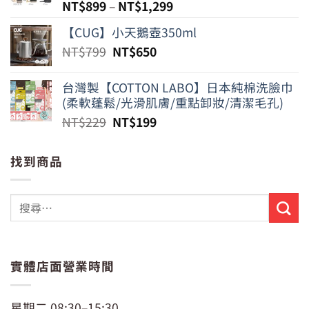
NT$
899
–
NT$
1,299
【CUG】小天鵝壺350ml
原
目
NT$
799
NT$
650
始
前
價
價
台灣製【COTTON LABO】日本純棉洗臉巾
格：
格：
(柔軟蓬鬆/光滑肌膚/重點卸妝/清潔毛孔)
NT$799。
NT$650。
原
目
NT$
229
NT$
199
始
前
價
價
找到商品
格：
格：
NT$229。
NT$199。
實體店面營業時間
星期二 08:30–15:30