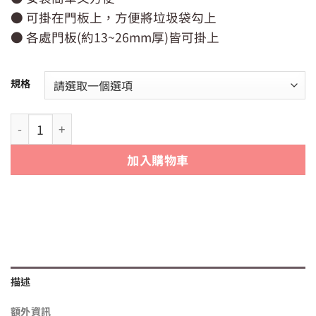
價
價
● 可掛在門板上，方便將垃圾袋勾上
格：
格：
NT$79。
NT$65。
● 各處門板(約13~26mm厚)皆可掛上
規格
【日貨】日本製 Ponykasei 垃圾袋掛勾 2 入 | 門板掛勾 | 
加入購物車
描述
額外資訊