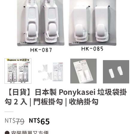
【日貨】日本製 Ponykasei 垃圾袋掛
勾 2 入 | 門板掛勾 | 收納掛勾
原
目
79
65
NT$
NT$
始
前
● 安裝簡單又方便