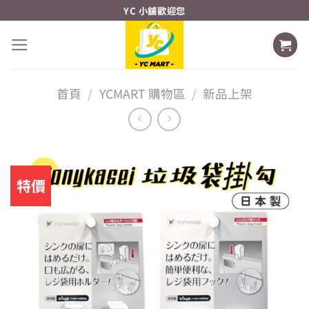
Skip
YC 小舖歡迎您
to
content
首頁
/
YCMART 購物區
/
新品上架
特價