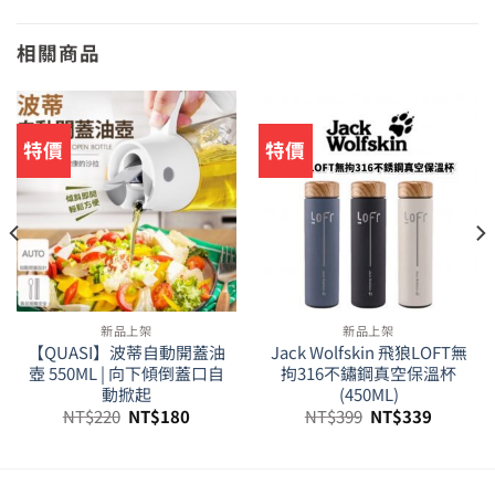
相關商品
特價
特價
新品上架
新品上架
【QUASI】波蒂自動開蓋油
Jack Wolfskin 飛狼LOFT無
壺 550ML | 向下傾倒蓋口自
拘316不鏽鋼真空保溫杯
動掀起
(450ML)
原
目
原
目
NT$
220
NT$
180
NT$
399
NT$
339
始
前
始
前
價
價
價
價
格：
格：
格：
格：
29。
NT$220。
NT$180。
NT$399。
NT$339