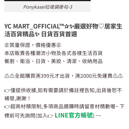
Ponykasei垃圾袋掛勾-3
YC MART_OFFICIAL™✰✨嚴選好物♡居家生
活百貨精品✨ 日貨百貨首選
㊣質量保證，價格優惠㊣
本店販賣各種潮流小物及各式各樣生活百貨
餐廚、衛浴、日貨、美妝、清潔、收納用品
⚠️⚠️全館購買🈵399元才出貨，🈵2000元免運費⚠️⚠️
👉僅提供收據,如有需要請於備註裡告知,出貨後恕不
補發,謝謝！
👉超商材積限制,多項商品選購時請留意材積數喔~ 下
LINE官方帳號
標前可先詢問(加入👉
) ~~