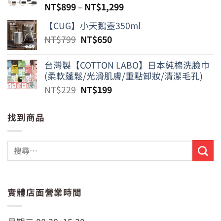
NT$
899
–
NT$
1,299
【CUG】小天鵝壺350ml
原
目
NT$
799
NT$
650
始
前
價
價
台灣製【COTTON LABO】日本純棉洗臉巾
格：
格：
(柔軟蓬鬆/光滑肌膚/重點卸妝/清潔毛孔)
NT$799。
NT$650。
原
目
NT$
229
NT$
199
始
前
價
價
找到商品
格：
格：
NT$229。
NT$199。
實體店面營業時間