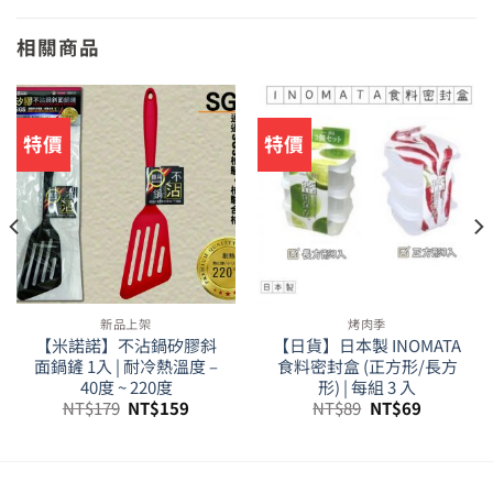
相關商品
特價
特價
新品上架
烤肉季
【米諾諾】不沾鍋矽膠斜
【日貨】日本製 INOMATA
面鍋鏟 1入 | 耐冷熱溫度 –
食料密封盒 (正方形/長方
40度 ~ 220度
形) | 每組 3 入
原
目
原
目
NT$
179
NT$
159
NT$
89
NT$
69
始
前
始
前
價
價
價
價
29。
格：
格：
格：
格：
NT$179。
NT$159。
NT$89。
NT$69。