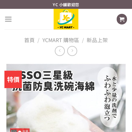
Skip
YC 小舖歡迎您
to
content
首頁
/
YCMART 購物區
/
新品上架
特價