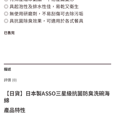
價
價
◎ 具起泡性及排水性佳，易乾又衛生
格：
格：
NT$89。
NT$69。
◎ 無使用研磨劑，不易刮傷可去除污垢
◎ 具抗菌除臭效果，可適用於各式餐具
已售完
描述
評價 (0)
【日貨】日本製ASSO三星級抗菌防臭洗碗海
綿
產品特性