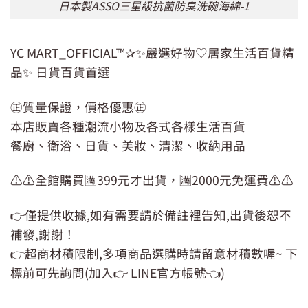
日本製ASSO三星級抗菌防臭洗碗海綿-1
YC MART_OFFICIAL™✰✨嚴選好物♡居家生活百貨精
品✨ 日貨百貨首選
㊣質量保證，價格優惠㊣
本店販賣各種潮流小物及各式各樣生活百貨
餐廚、衛浴、日貨、美妝、清潔、收納用品
⚠️⚠️全館購買🈵399元才出貨，🈵2000元免運費⚠️⚠️
👉僅提供收據,如有需要請於備註裡告知,出貨後恕不
補發,謝謝！
👉超商材積限制,多項商品選購時請留意材積數喔~ 下
標前可先詢問(加入👉 LINE官方帳號👈)