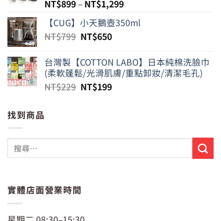
NT$
899
–
NT$
1,299
【CUG】小天鵝壺350ml
原
目
NT$
799
NT$
650
始
前
價
價
台灣製【COTTON LABO】日本純棉洗臉巾
格：
格：
(柔軟蓬鬆/光滑肌膚/重點卸妝/清潔毛孔)
NT$799。
NT$650。
原
目
NT$
229
NT$
199
始
前
價
價
找到商品
格：
格：
NT$229。
NT$199。
實體店面營業時間
星期二 08:30–15:30