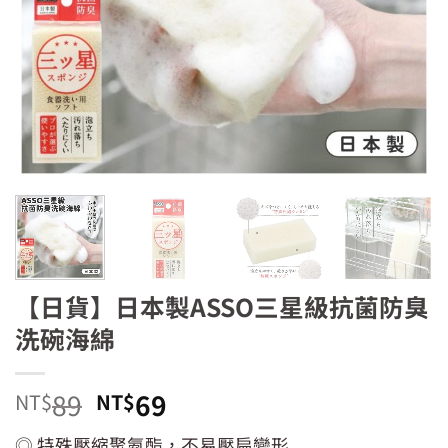
【日貨】日本製ASSO三星級抗菌防臭
洗碗海綿
原
目
89
69
NT$
NT$
始
前
◎ 特殊壓縮聚氨酯，不易壓扁變形