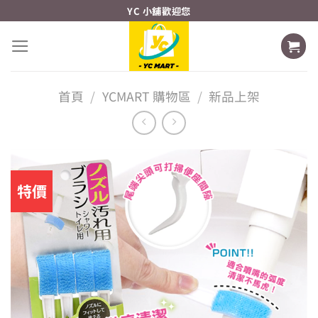
Skip
YC 小舖歡迎您
to
content
首頁
/
YCMART 購物區
/
新品上架
特價