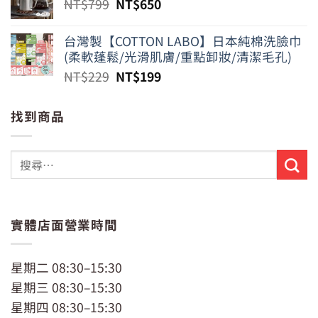
原
目
NT$
799
NT$
650
始
前
價
價
台灣製【COTTON LABO】日本純棉洗臉巾
格：
格：
(柔軟蓬鬆/光滑肌膚/重點卸妝/清潔毛孔)
NT$799。
NT$650。
原
目
NT$
229
NT$
199
始
前
價
價
找到商品
格：
格：
NT$229。
NT$199。
實體店面營業時間
星期二 08:30–15:30
星期三 08:30–15:30
星期四 08:30–15:30