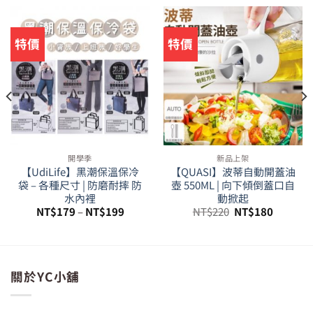
特價
特價
開學季
新品上架
【UdiLife】黑潮保溫保冷
【QUASI】波蒂自動開蓋油
袋 – 各種尺寸 | 防磨耐摔 防
壺 550ML | 向下傾倒蓋口自
水內裡
動掀起
原
目
NT$
179
–
NT$
199
NT$
220
NT$
180
始
前
價
價
格：
格：
59。
NT$220。
NT$180
關於YC小舖