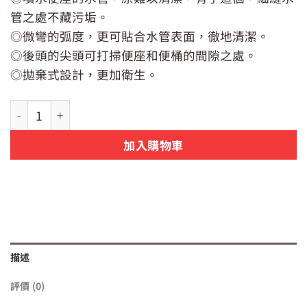
價
價
管之處不藏污垢。
格：
格：
NT$129。
NT$99。
◎微彎的弧度，更可貼合水管表面，徹地清潔。
◎後頭的尖頭可打掃便座和便桶的間隙之處。
◎拋棄式設計，更加衛生。
【日貨】日本 Aisen 免治馬桶噴嘴清潔刷 4 入 | 清除隙縫不
加入購物車
描述
評價 (0)