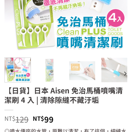
【日貨】日本 Aisen 免治馬桶噴嘴清
潔刷 4 入 | 清除隙縫不藏汙垢
原
目
129
99
NT$
NT$
始
前
◎噴水便座的水管，原難以清潔，有了這個，細縫水