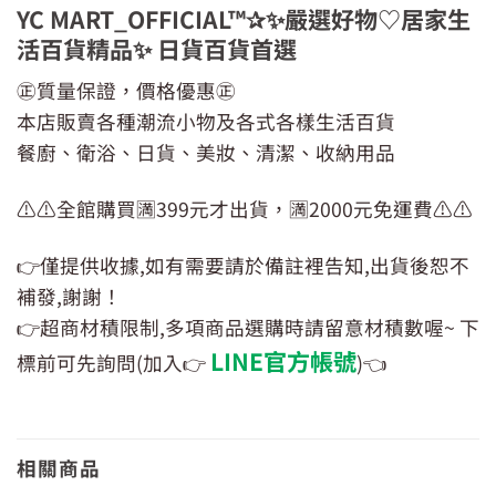
YC MART_OFFICIAL™✰✨嚴選好物♡居家生
活百貨精品✨ 日貨百貨首選
㊣質量保證，價格優惠㊣
本店販賣各種潮流小物及各式各樣生活百貨
餐廚、衛浴、日貨、美妝、清潔、收納用品
⚠️⚠️全館購買🈵399元才出貨，🈵2000元免運費⚠️⚠️
👉僅提供收據,如有需要請於備註裡告知,出貨後恕不
補發,謝謝！
👉超商材積限制,多項商品選購時請留意材積數喔~ 下
LINE官方帳號
標前可先詢問(加入👉
)👈
相關商品