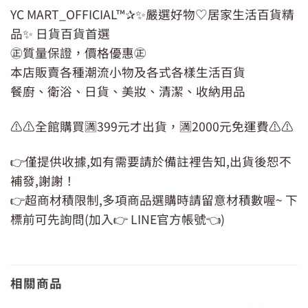
YC MART_OFFICIAL™✰✨嚴選好物♡居家生活百貨精
品✨ 日貨百貨首選
㊣質量保證，價格優惠㊣
本店販賣各種潮流小物及各式各樣生活百貨
餐廚、衛浴、日貨、美妝、清潔、收納用品
⚠️⚠️全館購買🈵399元才出貨，🈵2000元免運費⚠️⚠️
👉僅提供收據,如有需要請於備註裡告知,出貨後恕不
補發,謝謝！
👉超商材積限制,多項商品選購時請留意材積數喔~ 下
標前可先詢問(加入👉 LINE官方帳號👈)
相關商品