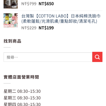
原
目
NT$
799
NT$
650
始
前
價
價
台灣製【COTTON LABO】日本純棉洗臉巾
格：
格：
(柔軟蓬鬆/光滑肌膚/重點卸妝/清潔毛孔)
NT$799。
NT$650。
原
目
NT$
229
NT$
199
始
前
價
價
找到商品
格：
格：
NT$229。
NT$199。
實體店面營業時間
星期二 08:30–15:30
星期三 08:30–15:30
星期四 08:30–15:30