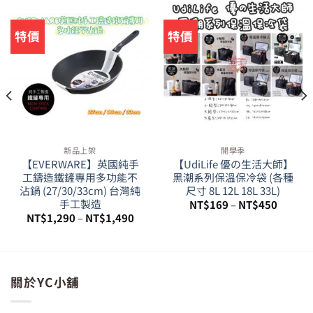
特價
特價
新品上架
開學季
【EVERWARE】英國純手
【UdiLife 優の生活大師】
工鑄造鐵鏟專用多功能不
黑潮系列保溫保冷袋 (各種
沾鍋 (27/30/33cm) 台灣純
尺寸 8L 12L 18L 33L)
手工製造
NT$
169
–
NT$
450
NT$
1,290
–
NT$
1,490
99。
關於YC小舖