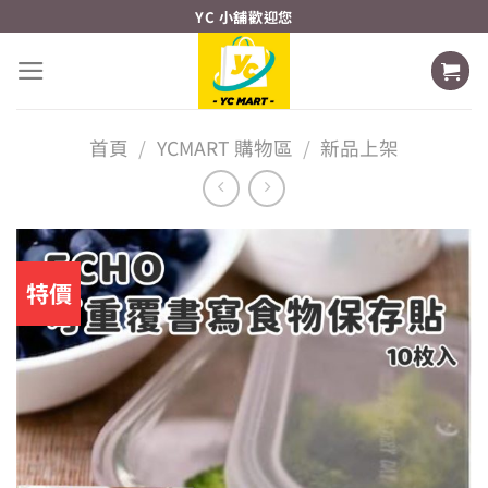
Skip
YC 小舖歡迎您
to
content
首頁
/
YCMART 購物區
/
新品上架
特價