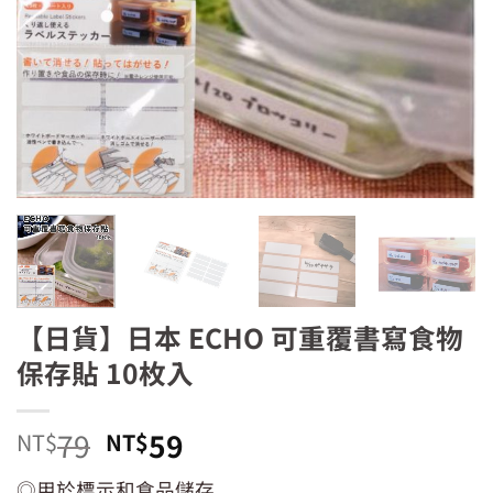
【日貨】日本 ECHO 可重覆書寫食物
保存貼 10枚入
原
目
79
59
NT$
NT$
始
前
◎用於標示和食品儲存