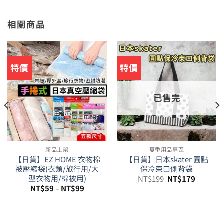
相關商品
特價
特價
已售完
新品上架
夏季用品專區
【日貨】EZ HOME 衣物棉
【日貨】日本skater 圓點
被壓縮袋(衣類/旅行用/大
保冷束口側背袋
原
目
型衣物用/棉被用)
NT$
199
NT$
179
始
前
NT$
59
–
NT$
99
價
價
格：
格：
NT$199。
NT$179
。