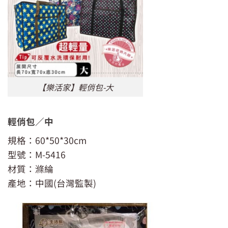
【樂活家】輕俏包-大
輕俏包／中
規格：60*50*30cm
型號：M-5416
材質：滌綸
產地：中國(台灣監製)