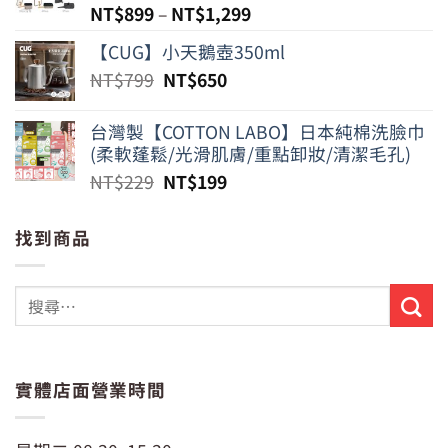
NT$
899
–
NT$
1,299
【CUG】小天鵝壺350ml
原
目
NT$
799
NT$
650
始
前
價
價
台灣製【COTTON LABO】日本純棉洗臉巾
格：
格：
(柔軟蓬鬆/光滑肌膚/重點卸妝/清潔毛孔)
NT$799。
NT$650。
原
目
NT$
229
NT$
199
始
前
價
價
找到商品
格：
格：
NT$229。
NT$199。
實體店面營業時間