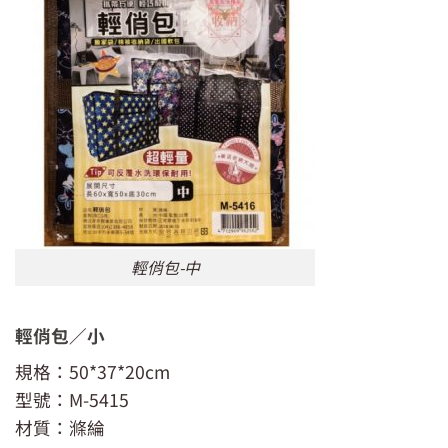
輕俏包-中
輕俏包／小
規格：50*37*20cm
型號：M-5415
材質：滌綸