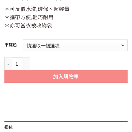
＊可反覆水洗,環保、超輕量
＊攜帶方便,輕巧耐用
＊亦可當衣被收納袋
不挑色
【樂活家】輕俏包(大／中／小) 搬家袋 | 棉被收納袋 | 出國軟
加入購物車
描述