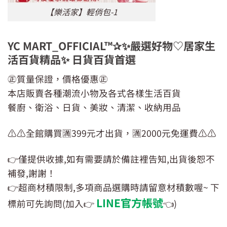
【樂活家】輕俏包-1
YC MART_OFFICIAL™✰✨嚴選好物♡居家生
活百貨精品✨ 日貨百貨首選
㊣質量保證，價格優惠㊣
本店販賣各種潮流小物及各式各樣生活百貨
餐廚、衛浴、日貨、美妝、清潔、收納用品
⚠️⚠️全館購買🈵399元才出貨，🈵2000元免運費⚠️⚠️
👉僅提供收據,如有需要請於備註裡告知,出貨後恕不
補發,謝謝！
👉超商材積限制,多項商品選購時請留意材積數喔~ 下
LINE官方帳號
標前可先詢問(加入👉
👈)