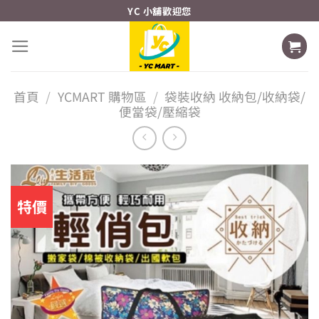
Skip
YC 小舖歡迎您
to
content
首頁
/
YCMART 購物區
/
袋裝收納 收納包/收納袋/
便當袋/壓縮袋
特價