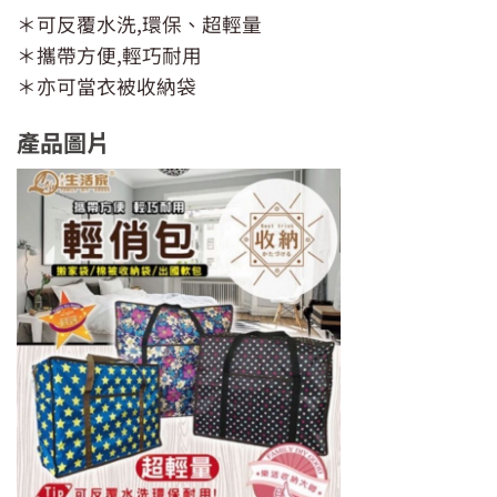
＊可反覆水洗,環保、超輕量
＊攜帶方便,輕巧耐用
＊亦可當衣被收納袋
產品圖片