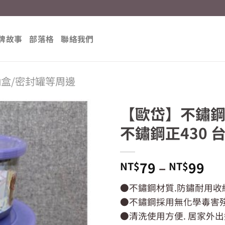
牌故事
部落格
聯絡我們
納盒/密封罐等周邊
【歐岱】不鏽鋼保鮮
不鏽鋼正430 
79
–
99
NT$
NT$
●不鏽鋼材質.防鏽耐用收
●不鏽鋼採用無化學毒害殘
●清洗使用方便. 居家外