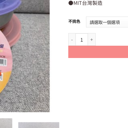
●MIT台灣製造
不挑色
【歐岱】不鏽鋼保鮮盒 (14cm/1