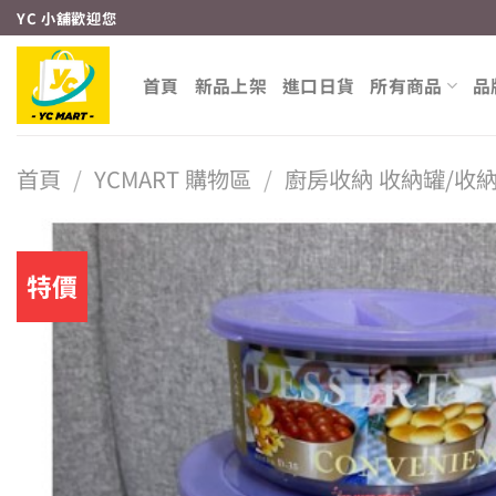
Skip
YC 小舖歡迎您
to
content
首頁
新品上架
進口日貨
所有商品
品
首頁
/
YCMART 購物區
/
廚房收納 收納罐/收
特價