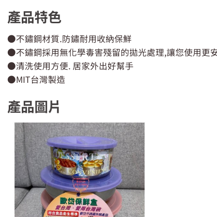
產品特色
●不鏽鋼材質.防鏽耐用收納保鮮
●不鏽鋼採用無化學毒害殘留的拋光處理,讓您使用更安
●清洗使用方便. 居家外出好幫手
●MIT台灣製造
產品圖片