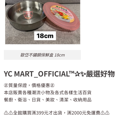
歐岱不鏽鋼保鮮盒 18cm
YC MART_OFFICIAL™✰✨
㊣質量保證，價格優惠㊣
本店販賣各種潮流小物及各式各樣生活百貨
餐廚、衛浴、日貨、美妝、清潔、收納用品
⚠️⚠️全館購買🈵399元才出貨，🈵2000元免運費⚠️⚠️