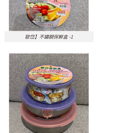
歐岱】不鏽鋼保鮮盒 -1