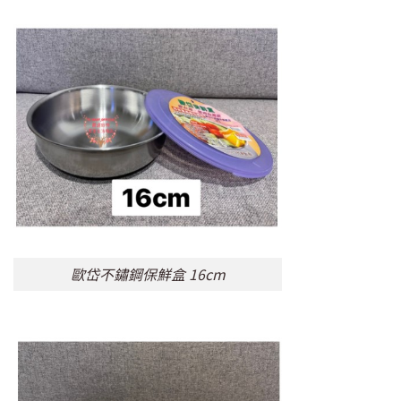
歐岱不鏽鋼保鮮盒 16cm