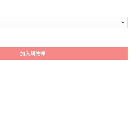
6cm/18cm) | 不鏽鋼正430 台灣製造 數量
加入購物車