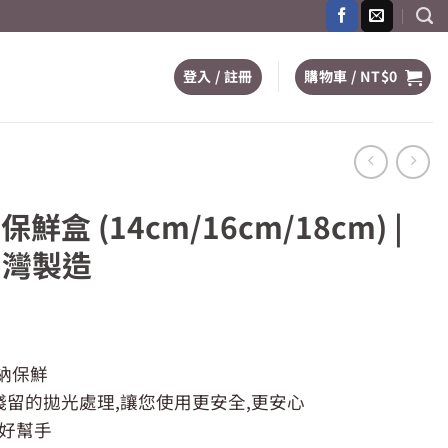
登入 / 註冊
購物車 /
NT$
0
盒 (14cm/16cm/18cm) |
台灣製造
納保鮮
留的拋光處理,讓您使用更安全,更安心
出好幫手