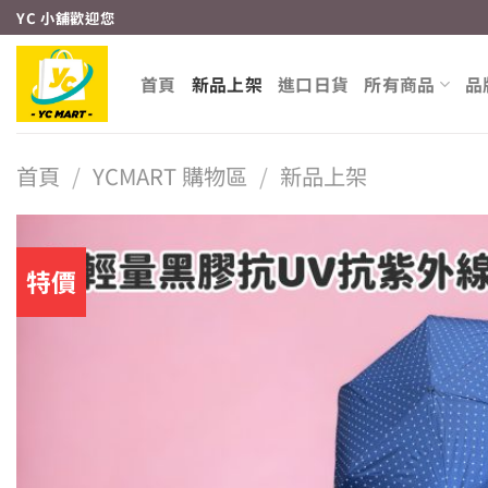
Skip
YC 小舖歡迎您
to
content
首頁
新品上架
進口日貨
所有商品
品
首頁
/
YCMART 購物區
/
新品上架
特價