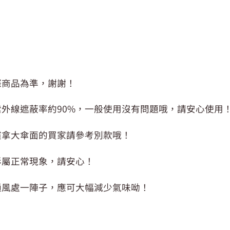
際商品為準，謝謝！
紫外線遮蔽率約90%，一般使用沒有問題哦，請安心使用
慣拿大傘面的買家請參考別款哦！
形屬正常現象，請安心！
通風處一陣子，應可大幅減少氣味呦！