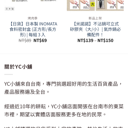
烤肉季
新品上架
【日貨】日本製 INOMATA
【米諾諾】不沾鍋可立式
食料密封盒 (正方形/長方
矽膠夾（大/小）| 氣炸鍋必
形) | 每組 3 入
備配件！
原
目
NT$
89
NT$
69
NT$
139
–
NT$
150
始
前
價
價
29。
格：
格：
NT$89。
NT$69。
關於YC小舖
YC小舖來自台南，專門挑選超好用的生活百貨產品，
產品服務遍及全台。
經過近10年的耕耘，YC小舖店面開張在台南市的東菜
市裡，期望以實體店面服務更多在地的民眾。