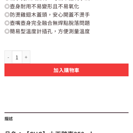
格：
格：
NT$799。
NT$650。
◎壺身耐用不易變形且不易氧化
◎防燙雞翅木蓋頭，安心開蓋不燙手
◎壺嘴壺身完全融合無焊點脫落問題
◎簡易型溫度計插孔，方便測量溫度
【CUG】小天鵝壺350ml 數量
加入購物車
描述