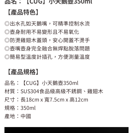
品名：【CUG】小天鵝壺350ml
【產品特色】
◎出水孔如天鵝嘴，可精準控制水流
◎壺身耐用不易變形且不易氧化
◎防燙雞翅木蓋頭，安心開蓋不燙手
◎壺嘴壺身完全融合無焊點脫落問題
◎簡易型溫度計插孔，方便測量溫度
【產品規格】
品名：【CUG】小天鵝壺350ml
材質：SUS304食品級高級不銹鋼、雞翅木
尺寸：長18cm x 寬7.5cm x 高12cm
規格：350ml
產地：中國