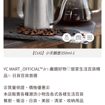
【CUG】小天鵝壺350ml-1
YC MART_OFFICIAL™✰✨嚴選好物♡居家生活百貨精
品✨ 日貨百貨首選
㊣質量保證，價格優惠㊣
本店販賣各種潮流小物及各式各樣生活百貨
餐廚、衛浴、日貨、美妝、清潔、收納用品