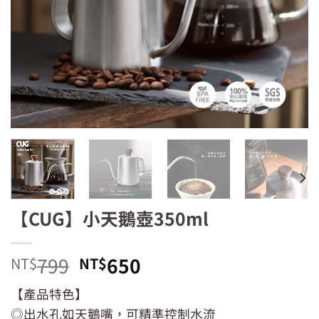
【CUG】小天鵝壺350ml
原
目
799
650
NT$
NT$
始
前
【產品特色】
價
價
◎出水孔如天鵝嘴，可精準控制水流