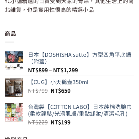
YC小舖精選的日貨受到大家的青睞，其他生活上的南
北雜貨，也是實用性很高的精選小品
商品
日本【DOSHISHA sutto】方型四角平底鍋
（附蓋）
NT$
899
–
NT$
1,299
【CUG】小天鵝壺350ml
原
目
NT$
799
NT$
650
始
前
價
價
台灣製【COTTON LABO】日本純棉洗臉巾
格：
格：
(柔軟蓬鬆/光滑肌膚/重點卸妝/清潔毛孔)
NT$799。
NT$650。
原
目
NT$
229
NT$
199
始
前
價
價