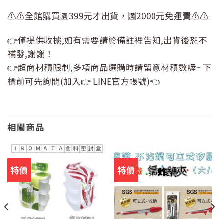
⚠️⚠️全館購買🈵399元才出貨，🈵2000元免運費⚠️⚠️
👉僅提供收據,如有需要請於備註裡告知,出貨後恕不
補發,謝謝！
👉超商材積限制,多項商品選購時請留意材積數喔~ 下
標前可先詢問(加入👉 LINE官方帳號)👈
相關商品
特價
特價