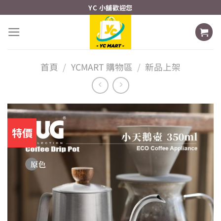
Skip
YC 小舖歡迎您
to
content
首頁
/
YCMART 購物區
/
新品上架
特價