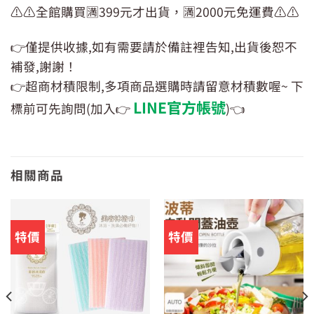
⚠️⚠️全館購買🈵399元才出貨，🈵2000元免運費⚠️⚠️
👉僅提供收據,如有需要請於備註裡告知,出貨後恕不
補發,謝謝！
👉超商材積限制,多項商品選購時請留意材積數喔~ 下
LINE官方帳號
標前可先詢問(加入👉
)👈
相關商品
特價
特價