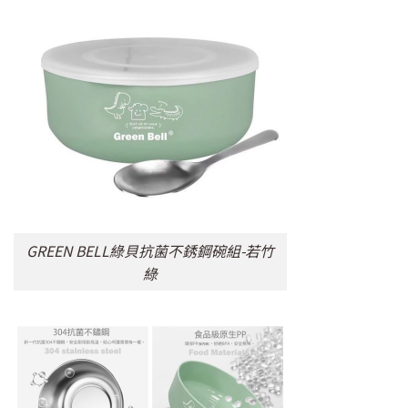
GREEN BELL綠貝抗菌不銹鋼碗組-若竹
綠