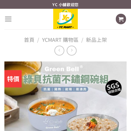
Skip
YC 小舖歡迎您
to
content
首頁
/
YCMART 購物區
/
新品上架
特價