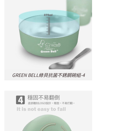
GREEN BELL綠貝抗菌不銹鋼碗組-4