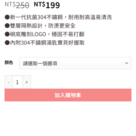
原
目
250
199
NT$
NT$
始
前
●新一代抗菌304不鏽鋼，耐用耐高溫易清洗
價
價
●雙層隔熱設計，防燙更安全
格：
格：
NT$250。
NT$199。
●碗底雕刻LOGO，穩固不易打翻
●內附304不鏽鋼湯匙寶貝好握取
顏色
【GREEN BELL】綠貝抗菌不銹鋼兒童碗組 375ml (附蓋+湯匙
加入購物車