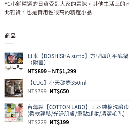
YC小舖精選的日貨受到大家的青睞，其他生活上的南
北雜貨，也是實用性很高的精選小品
商品
日本【DOSHISHA sutto】方型四角平底鍋
（附蓋）
NT$
899
–
NT$
1,299
【CUG】小天鵝壺350ml
原
目
NT$
799
NT$
650
始
前
價
價
台灣製【COTTON LABO】日本純棉洗臉巾
格：
格：
(柔軟蓬鬆/光滑肌膚/重點卸妝/清潔毛孔)
NT$799。
NT$650。
原
目
NT$
229
NT$
199
始
前
價
價