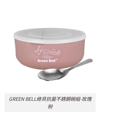
GREEN BELL綠貝抗菌不銹鋼碗組-玫瑰
粉