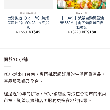
夏季用品專區
新品上架
台灣製造【UdiLife】美姬
【QUASI】波蒂自動開蓋油
美容沐浴巾90x28cm 不挑
壺 550ML | 向下傾倒蓋口自
色
動掀起
原
目
原
目
NT$
59
NT$
45
NT$
220
NT$
180
始
前
始
前
價
價
價
價
格：
格：
格：
格：
NT$59。
NT$45。
NT$220。
NT$180
關於YC小舖
YC小舖來自台南，專門挑選超好用的生活百貨產品，
產品服務遍及全台。
經過近10年的耕耘，YC小舖店面開張在台南市的東菜
市裡，期望以實體店面服務更多在地的民眾。