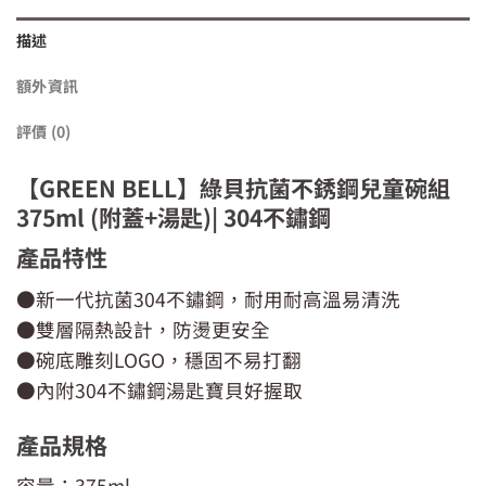
描述
額外資訊
評價 (0)
【GREEN BELL】綠貝抗菌不銹鋼兒童碗組
375ml (附蓋+湯匙)| 304不鏽鋼
產品特性
●新一代抗菌304不鏽鋼，耐用耐高溫易清洗
●雙層隔熱設計，防燙更安全
●碗底雕刻LOGO，穩固不易打翻
●內附304不鏽鋼湯匙寶貝好握取
產品規格
容量：375ml