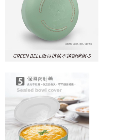
GREEN BELL綠貝抗菌不銹鋼碗組-5