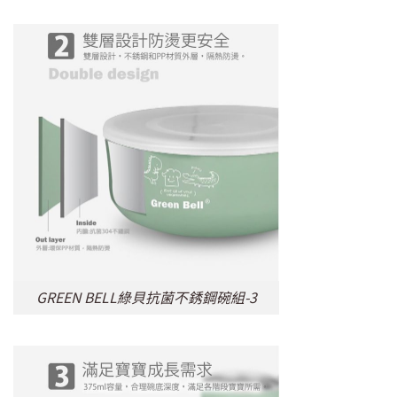
GREEN BELL綠貝抗菌不銹鋼碗組-3