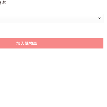
清潔
帶式牙間刷 6 入 | 可彎折，配合牙縫角度清潔 數量
加入購物車