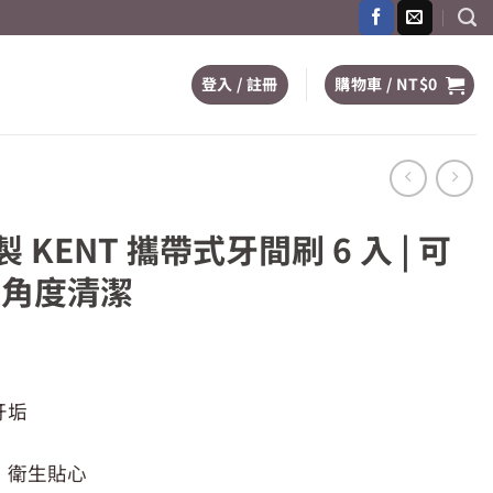
登入 / 註冊
購物車 /
NT$
0
 KENT 攜帶式牙間刷 6 入 | 可
縫角度清潔
牙垢
：
。
T$139。
，衛生貼心