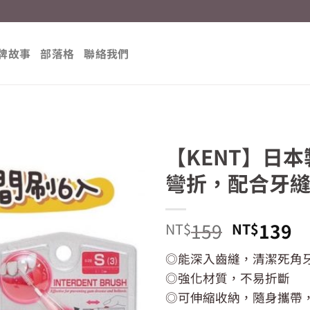
牌故事
部落格
聯絡我們
【KENT】日本製
彎折，配合牙
原
目
159
139
NT$
NT$
始
前
◎能深入齒縫，清潔死角
價
價
◎強化材質，不易折斷
格：
格
NT$159
N
◎可伸縮收納，隨身攜帶