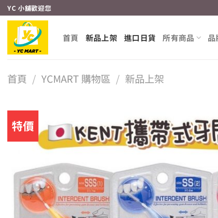
Skip
YC 小舖歡迎您
to
content
首頁
新品上架
進口日貨
所有商品
品
首頁
/
YCMART 購物區
/
新品上架
特價