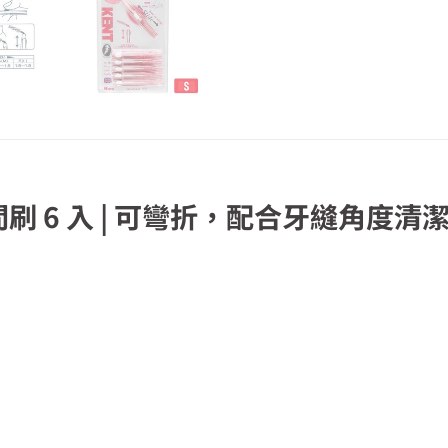
間刷 6 入 | 可彎折，配合牙縫角度清