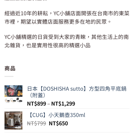
經過近10年的耕耘，YC小舖店面開張在台南市的東菜
市裡，期望以實體店面服務更多在地的民眾。
YC小舖精選的日貨受到大家的青睞，其他生活上的南
北雜貨，也是實用性很高的精選小品
商品
日本【DOSHISHA sutto】方型四角平底鍋
（附蓋）
NT$
899
–
NT$
1,299
【CUG】小天鵝壺350ml
原
目
NT$
799
NT$
650
始
前