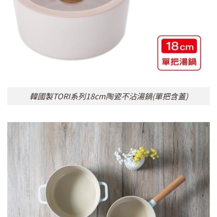
韓國製TORI系列18cm陶瓷不沾湯鍋(單把含蓋)