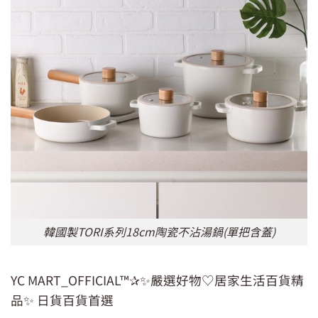
韓國製TORI系列18cm陶瓷不沾湯鍋(單把含蓋)
YC MART_OFFICIAL™✰✨嚴選好物♡居家生活百貨精
品✨ 日貨百貨首選