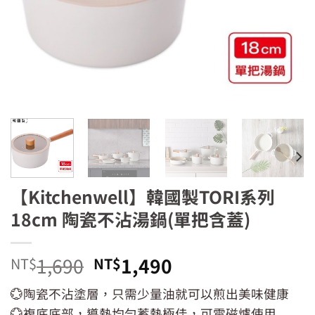
【Kitchenwell】韓國製TORI系列
18cm 陶瓷不沾湯鍋(單把含蓋)
原
目
1,690
1,490
NT$
NT$
始
前
💮陶瓷不沾塗層，只需少量油就可以煎出美味健康
價
價
💮複底底部，導熱均勻蓄熱極佳，可電磁爐使用