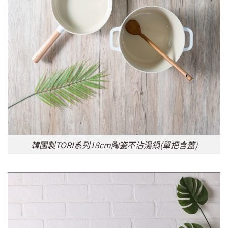
韓國製TORI系列18cm陶瓷不沾湯鍋(單把含蓋)