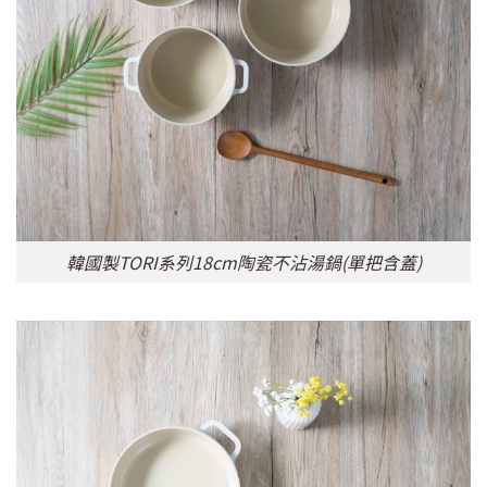
韓國製TORI系列18cm陶瓷不沾湯鍋(單把含蓋)