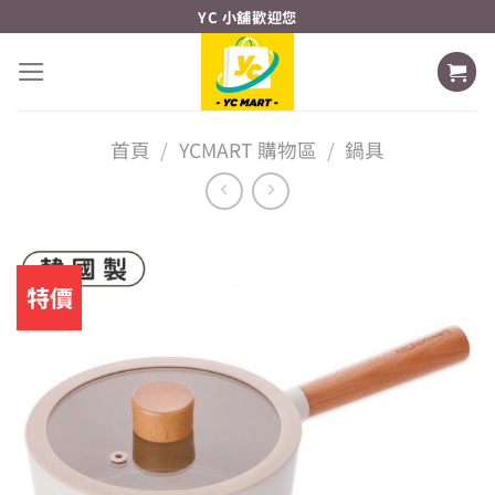
Skip
YC 小舖歡迎您
to
content
首頁
/
YCMART 購物區
/
鍋具
特價