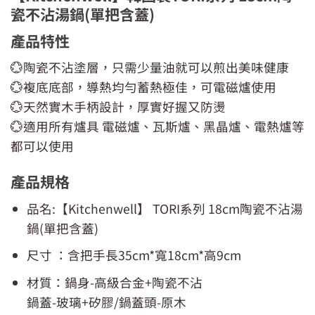
瓷不沾湯鍋(單把含蓋)
產品特性
💮陶瓷不沾塗層，只需少量油就可以煎出美味健康
💮複底底部，導熱均勻蓄熱極佳，可電磁爐使用
💮天然實木手柄設計，厚實好握又防燙
💮適用所有爐具 電磁爐、瓦斯爐、黑晶爐、電熱爐等
都可以使用
產品規格
品名:【Kitchenwell】 TORI系列 18cm陶瓷不沾湯
鍋(單把含蓋)
尺寸 ：含把手長35cm*寬18cm*高9cm
材質：鍋身-高級合金+陶瓷不沾
鍋蓋-玻璃+矽膠/鍋蓋頭-原木