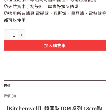
格：
格：
NT$1,690。
NT$1,490。
💮天然實木手柄設計，厚實好握又防燙
💮適用所有爐具 電磁爐、瓦斯爐、黑晶爐、電熱爐等
都可以使用
【Kitchenwell】韓國製TORI系列 18cm 陶瓷不沾湯鍋(單把
加入購物車
描述
評價 (0)
【Kitchenwell】韓國製TORI系列 18cm陶