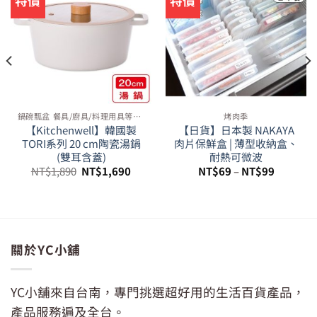
特價
特價
鍋碗瓢盆 餐具/廚具/料理用具等周邊
烤肉季
【Kitchenwell】韓國製
【日貨】日本製 NAKAYA
TORI系列 20 cm陶瓷湯鍋
肉片保鮮盒 | 薄型收納盒、
(雙耳含蓋)
耐熱可微波
原
目
NT$
1,890
NT$
1,690
NT$
69
–
NT$
99
始
前
價
價
99。
格：
格：
NT$1,890。
NT$1,690。
關於YC小舖
YC小舖來自台南，專門挑選超好用的生活百貨產品，
產品服務遍及全台。