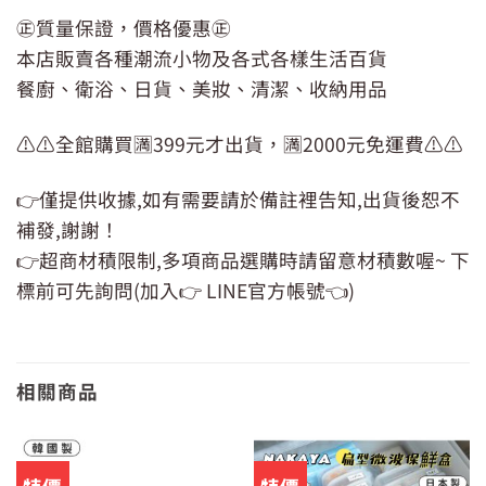
㊣質量保證，價格優惠㊣
本店販賣各種潮流小物及各式各樣生活百貨
餐廚、衛浴、日貨、美妝、清潔、收納用品
⚠️⚠️全館購買🈵399元才出貨，🈵2000元免運費⚠️⚠️
👉僅提供收據,如有需要請於備註裡告知,出貨後恕不
補發,謝謝！
👉超商材積限制,多項商品選購時請留意材積數喔~ 下
標前可先詢問(加入👉 LINE官方帳號👈)
相關商品