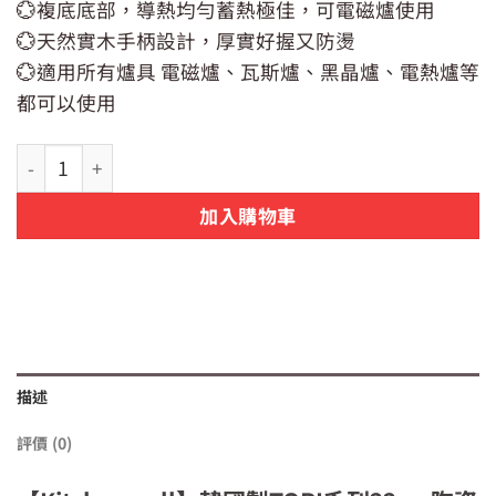
💮複底底部，導熱均勻蓄熱極佳，可電磁爐使用
格：
格：
NT$2,200。
NT$1,990。
💮天然實木手柄設計，厚實好握又防燙
💮適用所有爐具 電磁爐、瓦斯爐、黑晶爐、電熱爐等
都可以使用
【Kitchenwell】韓國製TORI系列22cm陶瓷湯鍋(雙耳深鍋)
加入購物車
描述
評價 (0)