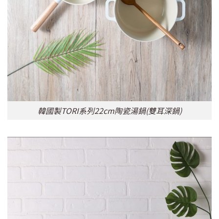
韓國製TORI系列22cm陶瓷湯鍋(雙耳深鍋)