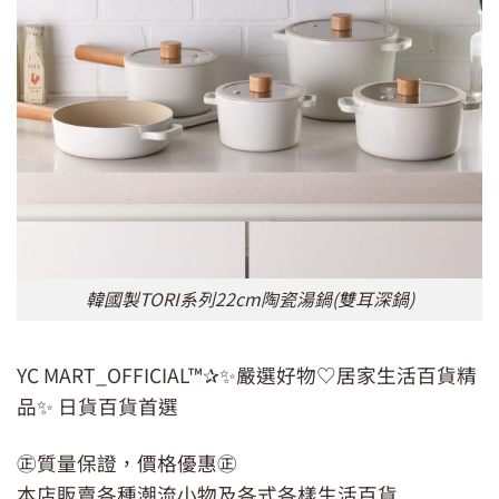
韓國製TORI系列22cm陶瓷湯鍋(雙耳深鍋)
YC MART_OFFICIAL™✰✨嚴選好物♡居家生活百貨精
品✨ 日貨百貨首選
㊣質量保證，價格優惠㊣
本店販賣各種潮流小物及各式各樣生活百貨