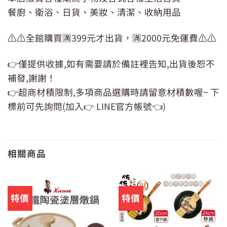
餐廚、衛浴、日貨、美妝、清潔、收納用品
⚠️⚠️全館購買🈵399元才出貨，🈵2000元免運費⚠️⚠️
👉僅提供收據,如有需要請於備註裡告知,出貨後恕不
補發,謝謝！
👉超商材積限制,多項商品選購時請留意材積數喔~ 下
標前可先詢問(加入👉 LINE官方帳號👈)
相關商品
特價
特價