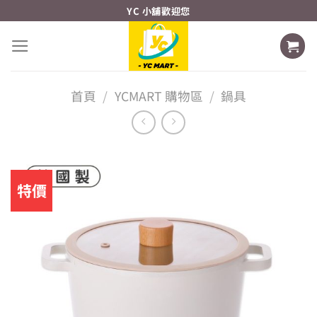
Skip
YC 小舖歡迎您
to
content
首頁
/
YCMART 購物區
/
鍋具
特價