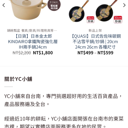
鍋碗瓢盆 餐具/廚具/料理用具等周邊
新品上架
【日貨】日本金太郎
【QUASI】日式佐佐味碳鋼
KINDAIRO拿鐵陶瓷強化層
不沾雪平鍋/炒鍋 | 20cm
IH兩手鍋24cm
24cm 26cm 各種尺寸
原
目
NT$
2,200
NT$
1,800
NT$
499
–
NT$
599
始
前
價
價
格：
格：
99。
NT$2,200。
NT$1,800。
關於YC小舖
YC小舖來自台南，專門挑選超好用的生活百貨產品，
產品服務遍及全台。
經過近10年的耕耘，YC小舖店面開張在台南市的東菜
市裡，期望以實體店面服務更多在地的民眾。