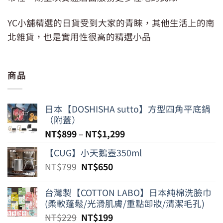
YC小舖精選的日貨受到大家的青睞，其他生活上的南
北雜貨，也是實用性很高的精選小品
商品
日本【DOSHISHA sutto】方型四角平底鍋
（附蓋）
NT$
899
–
NT$
1,299
【CUG】小天鵝壺350ml
原
目
NT$
799
NT$
650
始
前
價
價
台灣製【COTTON LABO】日本純棉洗臉巾
格：
格：
(柔軟蓬鬆/光滑肌膚/重點卸妝/清潔毛孔)
NT$799。
NT$650。
原
目
NT$
229
NT$
199