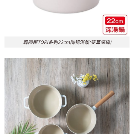
韓國製TORI系列22cm陶瓷湯鍋(雙耳深鍋)