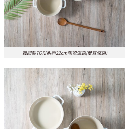
韓國製TORI系列22cm陶瓷湯鍋(雙耳深鍋)