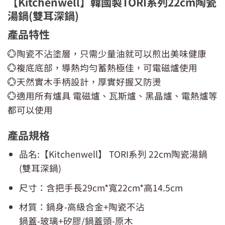
【Kitchenwell】韓國製TORI系列22cm陶瓷
湯鍋(雙耳深鍋)
產品特性
💮陶瓷不沾塗層，只需少量油就可以煎出美味健康
💮複底底部，導熱均勻蓄熱極佳，可電磁爐使用
💮天然實木手柄設計，厚實好握又防燙
💮適用所有爐具 電磁爐、瓦斯爐、黑晶爐、電熱爐等
都可以使用
產品規格
品名:【Kitchenwell】 TORI系列 22cm陶瓷湯鍋
(雙耳深鍋)
尺寸：含把手長29cm*寬22cm*高14.5cm
材質：鍋身-高級合金+陶瓷不沾
鍋蓋-玻璃+矽膠/鍋蓋頭-原木