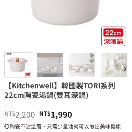
【Kitchenwell】韓國製TORI系列
22cm陶瓷湯鍋(雙耳深鍋)
原
目
2,200
1,990
NT$
NT$
始
前
💮陶瓷不沾塗層，只需少量油就可以煎出美味健康
價
價