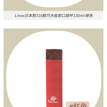
Linox日本款316輕巧木紋款口袋杯130ml-綠色