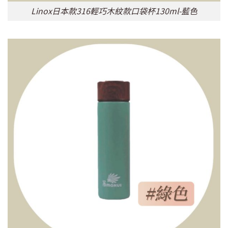
Linox日本款316輕巧木紋款口袋杯130ml-藍色