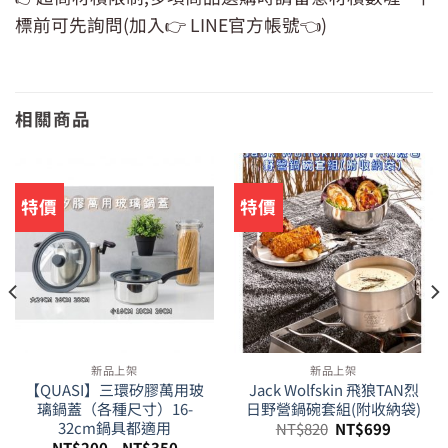
標前可先詢問(加入👉 LINE官方帳號👈)
相關商品
特價
特價
新品上架
新品上架
【QUASI】三環矽膠萬用玻
Jack Wolfskin 飛狼TAN烈
璃鍋蓋（各種尺寸）16-
日野營鍋碗套組(附收納袋)
原
目
32cm鍋具都適用
NT$
820
NT$
699
始
前
NT$
200
–
NT$
350