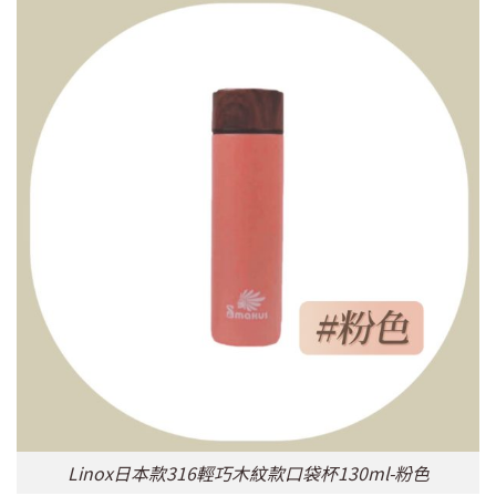
Linox日本款316輕巧木紋款口袋杯130ml-粉色