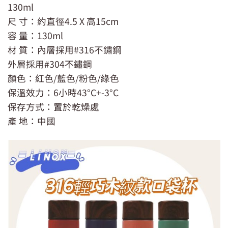
130ml
尺 寸：約直徑4.5 X 高15cm
容 量：130ml
材 質：內層採用#316不鏽鋼
外層採用#304不鏽鋼
顏色：紅色/藍色/粉色/綠色
保溫效力：6小時43°C+-3°C
保存方式：置於乾燥處
產 地：中國