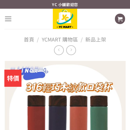
Skip
YC 小舖歡迎您
to
content
首頁
/
YCMART 購物區
/
新品上架
特價