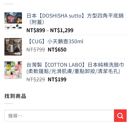
日本【DOSHISHA sutto】方型四角平底鍋
（附蓋）
NT$
899
–
NT$
1,299
【CUG】小天鵝壺350ml
原
目
NT$
799
NT$
650
始
前
價
價
台灣製【COTTON LABO】日本純棉洗臉巾
格：
格：
(柔軟蓬鬆/光滑肌膚/重點卸妝/清潔毛孔)
NT$799。
NT$650。
原
目
NT$
229
NT$
199
始
前
價
價
找到商品
格：
格：
NT$229。
NT$199。