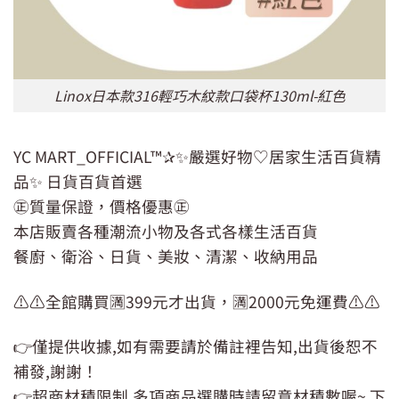
Linox日本款316輕巧木紋款口袋杯130ml-紅色
YC MART_OFFICIAL™✰✨嚴選好物♡居家生活百貨精
品✨ 日貨百貨首選
㊣質量保證，價格優惠㊣
本店販賣各種潮流小物及各式各樣生活百貨
餐廚、衛浴、日貨、美妝、清潔、收納用品
⚠️⚠️全館購買🈵399元才出貨，🈵2000元免運費⚠️⚠️
👉僅提供收據,如有需要請於備註裡告知,出貨後恕不
補發,謝謝！
👉超商材積限制,多項商品選購時請留意材積數喔~ 下