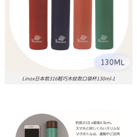
Linox日本款316輕巧木紋款口袋杯130ml-1