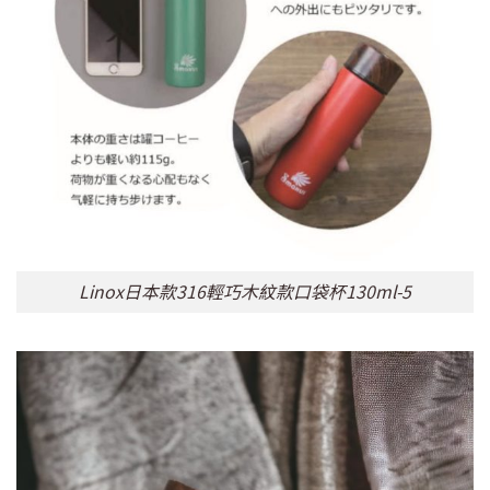
Linox日本款316輕巧木紋款口袋杯130ml-5