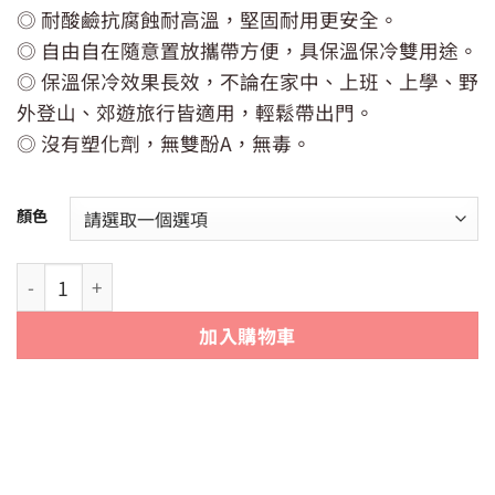
價
價
◎ 耐酸鹼抗腐蝕耐高溫，堅固耐用更安全。
格：
格：
NT$250。
NT$200。
◎ 自由自在隨意置放攜帶方便，具保溫保冷雙用途。
◎ 保溫保冷效果長效，不論在家中、上班、上學、野
外登山、郊遊旅行皆適用，輕鬆帶出門。
◎ 沒有塑化劑，無雙酚A，無毒。
顏色
【Linox】日本款 316輕巧木紋款口袋杯130ml 數量
加入購物車