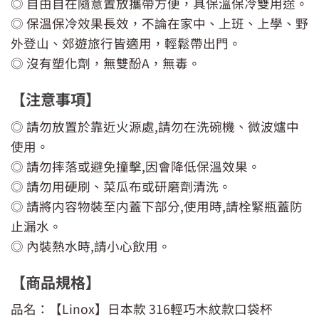
◎ 自由自在隨意置放攜帶方便，具保溫保冷雙用途。
◎ 保溫保冷效果長效，不論在家中、上班、上學、野
外登山、郊遊旅行皆適用，輕鬆帶出門。
◎ 沒有塑化劑，無雙酚A，無毒。
【注意事項】
◎ 請勿放置於靠近火源處,請勿在洗碗機、微波爐中
使用。
◎ 請勿摔落或避免撞擊,因會降低保溫效果。
◎ 請勿用硬刷、菜瓜布或研磨劑清洗。
◎ 請將内容物裝至内蓋下部分,使用時,請栓緊瓶蓋防
止漏水。
◎ 內裝熱水時,請小心飲用。
【商品規格】
品名：【Linox】日本款 316輕巧木紋款口袋杯