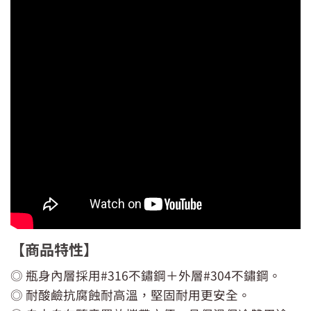
【商品特性】
◎ 瓶身內層採用#316不鏽鋼＋外層#304不鏽鋼。
◎ 耐酸鹼抗腐蝕耐高溫，堅固耐用更安全。