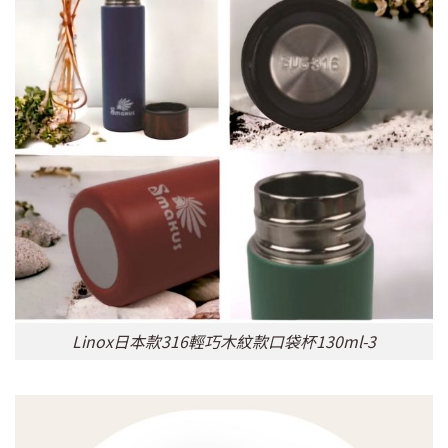
Linox日本款316輕巧木紋款口袋杯130ml-3