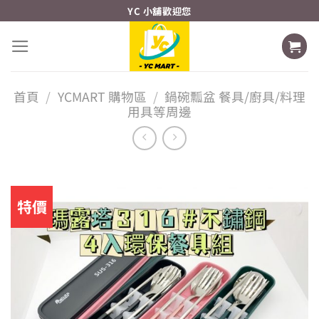
Skip
YC 小舖歡迎您
to
content
首頁
/
YCMART 購物區
/
鍋碗瓢盆 餐具/廚具/料理
用具等周邊
特價