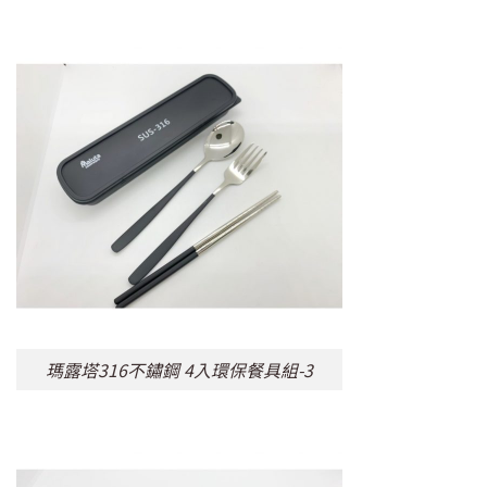
瑪露塔316不鏽鋼 4入環保餐具組-3