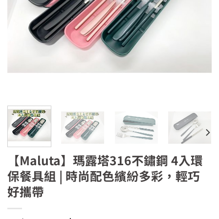
【Maluta】瑪露塔316不鏽鋼 4入環
保餐具組 | 時尚配色繽紛多彩，輕巧
好攜帶