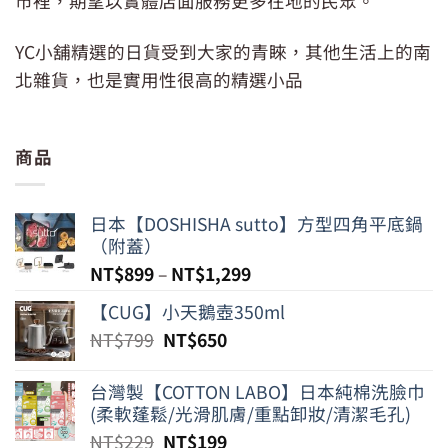
市裡，期望以實體店面服務更多在地的民眾。
YC小舖精選的日貨受到大家的青睞，其他生活上的南
北雜貨，也是實用性很高的精選小品
商品
日本【DOSHISHA sutto】方型四角平底鍋
（附蓋）
NT$
899
–
NT$
1,299
【CUG】小天鵝壺350ml
原
目
NT$
799
NT$
650
始
前
價
價
台灣製【COTTON LABO】日本純棉洗臉巾
格：
格：
(柔軟蓬鬆/光滑肌膚/重點卸妝/清潔毛孔)
NT$799。
NT$650。
原
目
NT$
229
NT$
199