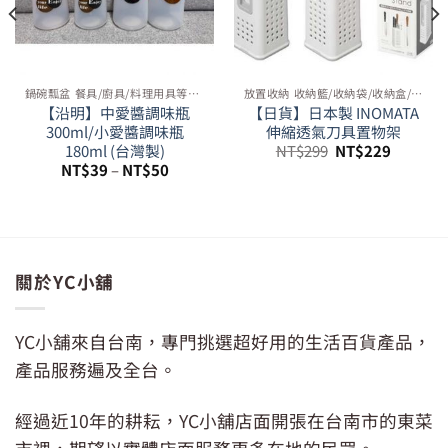
鍋碗瓢盆 餐具/廚具/料理用具等周邊
放置收納 收納籃/收納袋/收納盒/桌面收納等周邊
【沿明】中愛醬調味瓶
【日貨】日本製 INOMATA
300ml/小愛醬調味瓶
伸縮透氣刀具置物架
原
目
180ml (台灣製)
NT$
299
NT$
229
始
前
NT$
39
–
NT$
50
價
價
格：
格：
29。
NT$299。
NT$229
關於YC小舖
YC小舖來自台南，專門挑選超好用的生活百貨產品，
產品服務遍及全台。
經過近10年的耕耘，YC小舖店面開張在台南市的東菜