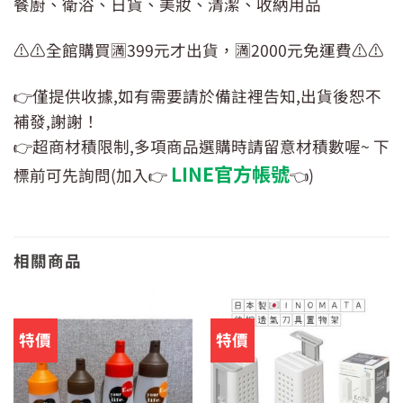
餐廚、衛浴、日貨、美妝、清潔、收納用品
⚠️⚠️全館購買🈵399元才出貨，🈵2000元免運費⚠️⚠️
👉僅提供收據,如有需要請於備註裡告知,出貨後恕不
補發,謝謝！
👉超商材積限制,多項商品選購時請留意材積數喔~ 下
LINE官方帳號
標前可先詢問(加入👉
👈)
相關商品
特價
特價