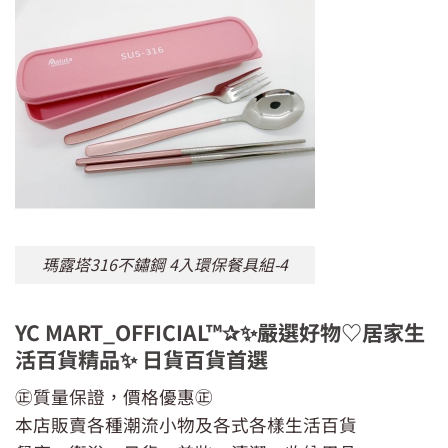
瑪露塔316不鏽鋼 4入環保餐具組-4
YC MART_OFFICIAL™✰✨嚴選好物♡居家生
活百貨精品✨ 日貨百貨首選
㊣質量保證，價格優惠㊣
本店販賣各種潮流小物及各式各樣生活百貨