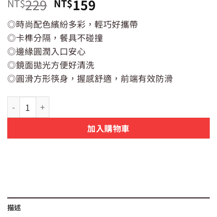
原
目
229
159
NT$
NT$
始
前
◎時尚配色繽紛多彩，輕巧好攜帶
價
價
◎卡榫分隔，餐具不碰撞
格：
格：
NT$229。
NT$159。
◎邊緣圓潤入口安心
◎鏡面拋光方便好清洗
◎圓滑方形筷身，握感舒適，前端有效防滑
【Maluta】瑪露塔316不鏽鋼 4入環保餐具組 | 時尚配色繽
加入購物車
描述