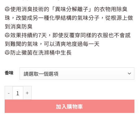
始
前
🥼使用消臭技術的「異味分解離子」的衣物用除臭
價
價
珠，改變成另一種化學結構的氣味分子，從根源上做
格：
格：
NT$269。
NT$229。
到消臭防臭
🥼效果持續約7天，即使反覆穿同樣的衣服也不會感
到難聞的氣味，可以清爽地度過每一天
🥼防止黴菌在洗滌桶中生長
香味
【P&G】本格消臭超消臭洗衣香香粒490ml 各種香香豆|暖陽 
加入購物車