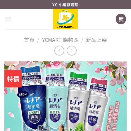
Skip
YC 小舖歡迎您
to
content
首頁
/
YCMART 購物區
/
新品上架
特價