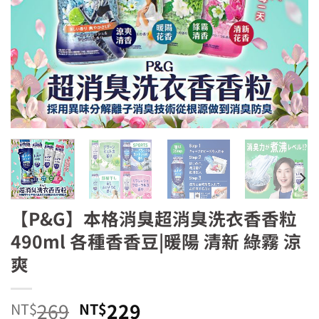
【P&G】本格消臭超消臭洗衣香香粒
490ml 各種香香豆|暖陽 清新 綠霧 涼
爽
原
目
269
229
NT$
NT$