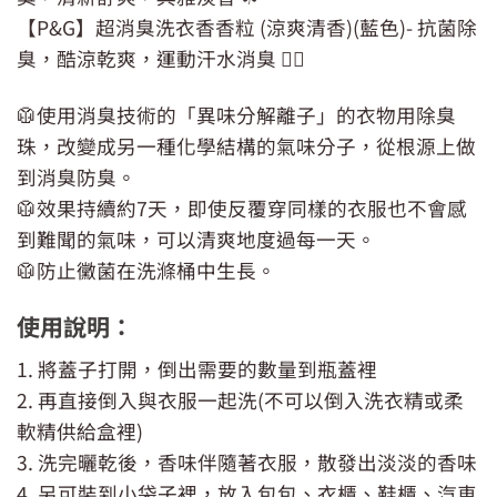
【P&G】超消臭洗衣香香粒 (涼爽清香)(藍色)- 抗菌除
臭，酷涼乾爽，運動汗水消臭 🏃‍♂
🥼使用消臭技術的「異味分解離子」的衣物用除臭
珠，改變成另一種化學結構的氣味分子，從根源上做
到消臭防臭。
🥼效果持續約7天，即使反覆穿同樣的衣服也不會感
到難聞的氣味，可以清爽地度過每一天。
🥼防止黴菌在洗滌桶中生長。
使用說明：
1. 將蓋子打開，倒出需要的數量到瓶蓋裡
2. 再直接倒入與衣服一起洗(不可以倒入洗衣精或柔
軟精供給盒裡)
3. 洗完曬乾後，香味伴隨著衣服，散發出淡淡的香味
4. 另可裝到小袋子裡，放入包包、衣櫃、鞋櫃、汽車