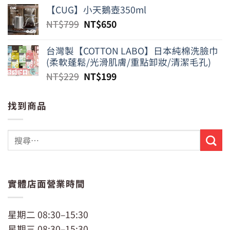
【CUG】小天鵝壺350ml
原
目
NT$
799
NT$
650
始
前
價
價
台灣製【COTTON LABO】日本純棉洗臉巾
格：
格：
(柔軟蓬鬆/光滑肌膚/重點卸妝/清潔毛孔)
NT$799。
NT$650。
原
目
NT$
229
NT$
199
始
前
價
價
找到商品
格：
格：
NT$229。
NT$199。
實體店面營業時間
星期二 08:30–15:30
星期三 08:30–15:30