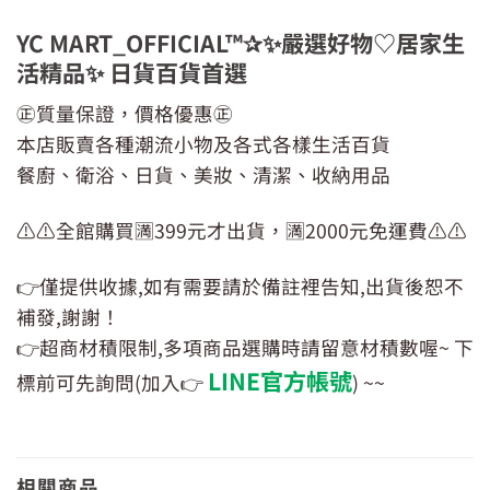
YC MART_OFFICIAL™✰✨嚴選好物♡居家生
活精品✨ 日貨百貨首選
㊣質量保證，價格優惠㊣
本店販賣各種潮流小物及各式各樣生活百貨
餐廚、衛浴、日貨、美妝、清潔、收納用品
⚠️⚠️全館購買🈵399元才出貨，🈵2000元免運費⚠️⚠️
👉僅提供收據,如有需要請於備註裡告知,出貨後恕不
補發,謝謝！
👉超商材積限制,多項商品選購時請留意材積數喔~ 下
LINE官方帳號
標前可先詢問(加入👉
) ~~
相關商品