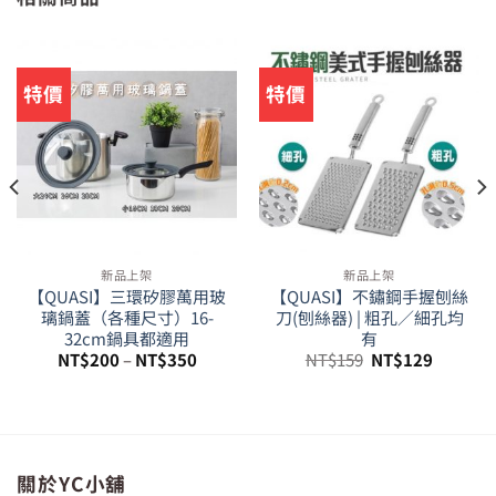
特價
特價
新品上架
新品上架
【QUASI】三環矽膠萬用玻
【QUASI】不鏽鋼手握刨絲
璃鍋蓋（各種尺寸）16-
刀(刨絲器) | 粗孔／細孔均
32cm鍋具都適用
有
原
目
NT$
200
–
NT$
350
NT$
159
NT$
129
始
前
價
價
格：
格：
20。
NT$159。
NT$129
關於YC小舖