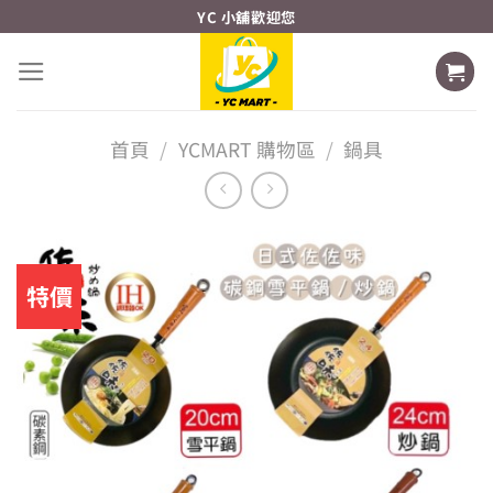
Skip
YC 小舖歡迎您
to
content
首頁
/
YCMART 購物區
/
鍋具
特價