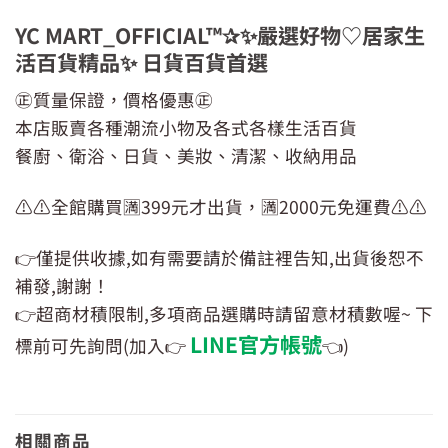
YC MART_OFFICIAL™✰✨嚴選好物♡居家生
活百貨精品✨ 日貨百貨首選
㊣質量保證，價格優惠㊣
本店販賣各種潮流小物及各式各樣生活百貨
餐廚、衛浴、日貨、美妝、清潔、收納用品
⚠️⚠️全館購買🈵399元才出貨，🈵2000元免運費⚠️⚠️
👉僅提供收據,如有需要請於備註裡告知,出貨後恕不
補發,謝謝！
👉超商材積限制,多項商品選購時請留意材積數喔~ 下
LINE官方帳號
標前可先詢問(加入👉
👈)
相關商品