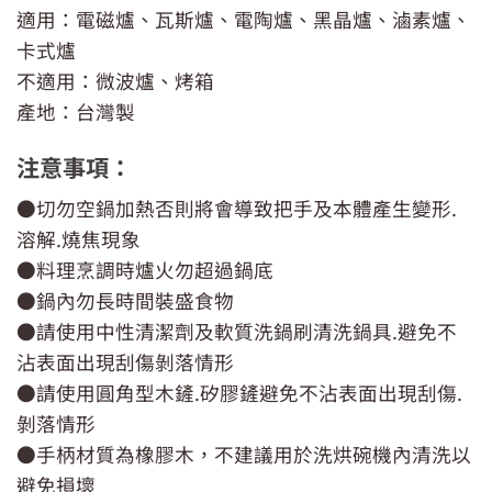
適用：電磁爐、瓦斯爐、電陶爐、黑晶爐、滷素爐、
卡式爐
不適用：微波爐、烤箱
產地：台灣製
注意事項：
●切勿空鍋加熱否則將會導致把手及本體產生變形.
溶解.燒焦現象
●料理烹調時爐火勿超過鍋底
●鍋內勿長時間裝盛食物
●請使用中性清潔劑及軟質洗鍋刷清洗鍋具.避免不
沾表面出現刮傷剝落情形
●請使用圓角型木鏟.矽膠鏟避免不沾表面出現刮傷.
剝落情形
●手柄材質為橡膠木，不建議用於洗烘碗機內清洗以
避免損壞