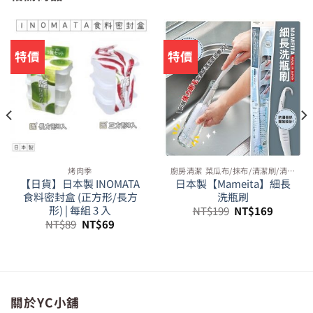
特價
特價
烤肉季
廚房清潔 菜瓜布/抹布/清潔刷/清潔劑等周邊
【日貨】日本製 INOMATA
日本製【Mameita】細長
食料密封盒 (正方形/長方
洗瓶刷
原
目
形) | 每組 3 入
NT$
199
NT$
169
始
前
原
目
NT$
89
NT$
69
價
價
始
前
格：
格：
價
價
NT$199。
NT$169
格：
格：
99。
NT$89。
NT$69。
關於YC小舖