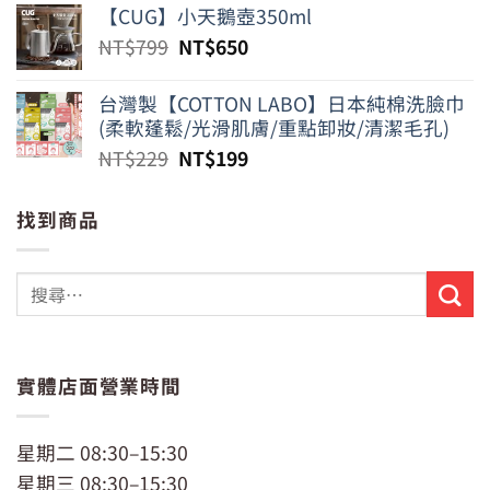
【CUG】小天鵝壺350ml
原
目
NT$
799
NT$
650
始
前
價
價
台灣製【COTTON LABO】日本純棉洗臉巾
格：
格：
(柔軟蓬鬆/光滑肌膚/重點卸妝/清潔毛孔)
NT$799。
NT$650。
原
目
NT$
229
NT$
199
始
前
價
價
找到商品
格：
格：
NT$229。
NT$199。
實體店面營業時間
星期二 08:30–15:30
星期三 08:30–15:30