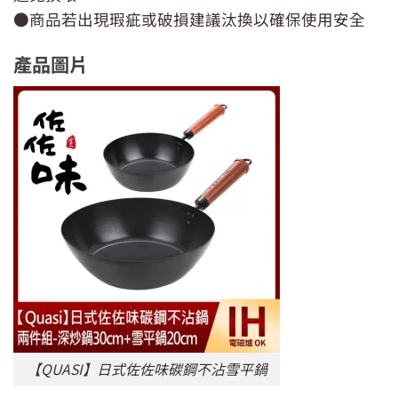
●商品若出現瑕疵或破損建議汰換以確保使用安全
產品圖片
【QUASI】日式佐佐味碳鋼不沾雪平鍋