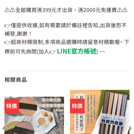
⚠️⚠️全館購買🈵399元才出貨，🈵2000元免運費⚠️⚠️
👉僅提供收據,如有需要請於備註裡告知,出貨後恕不
補發,謝謝！
👉超商材積限制,多項商品選購時請留意材積數喔~ 下
LINE官方帳號
標前可先詢問(加入👉
) ~~
相關商品
特價
特價