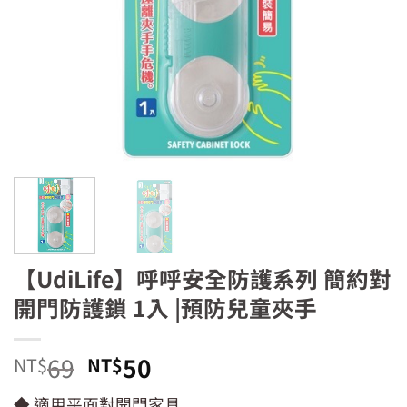
【UdiLife】呼呼安全防護系列 簡約對
開門防護鎖 1入 |預防兒童夾手
原
目
69
50
NT$
NT$
始
前
◆ 適用平面對開門家具