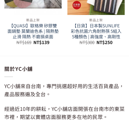
新品上架
新品上架
【QUASI】歐格樂 矽膠雙
【日貨】日本製SUNLIFE
面鍋墊 莫蘭迪色系 | 隔熱墊
彩色抗菌六角耐熱筷 5組入
止滑 隔熱 不磨損桌面
5種顏色 | 高強度、高剛性
原
目
原
目
NT$
169
NT$
139
NT$
300
NT$
250
始
前
始
前
價
價
價
價
格：
格：
格：
格：
。
NT$169。
NT$139。
NT$300。
NT$250
關於YC小舖
YC小舖來自台南，專門挑選超好用的生活百貨產品，
產品服務遍及全台。
經過近10年的耕耘，YC小舖店面開張在台南市的東菜
市裡，期望以實體店面服務更多在地的民眾。