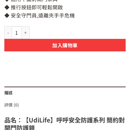
價
價
◆ 推行按鈕即可輕鬆開啟
格：
格：
NT$69。
NT$50。
◆ 安全守門員,遠離夾手手危機
【UdiLife】呼呼安全防護系列 簡約對開門防護鎖 1入 |預防
加入購物車
描述
評價 (0)
品名：【UdiLife】呼呼安全防護系列 簡約對
開門防護鎖