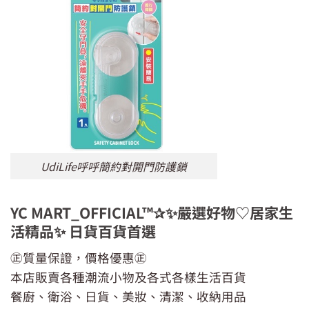
UdiLife呼呼簡約對開門防護鎖
YC MART_OFFICIAL™✰✨嚴選好物♡居家生
活精品✨ 日貨百貨首選
㊣質量保證，價格優惠㊣
本店販賣各種潮流小物及各式各樣生活百貨
餐廚、衛浴、日貨、美妝、清潔、收納用品