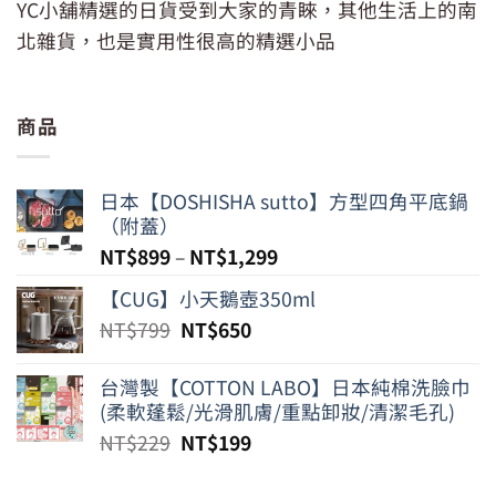
YC小舖精選的日貨受到大家的青睞，其他生活上的南
北雜貨，也是實用性很高的精選小品
商品
日本【DOSHISHA sutto】方型四角平底鍋
（附蓋）
NT$
899
–
NT$
1,299
【CUG】小天鵝壺350ml
原
目
NT$
799
NT$
650
始
前
價
價
台灣製【COTTON LABO】日本純棉洗臉巾
格：
格：
(柔軟蓬鬆/光滑肌膚/重點卸妝/清潔毛孔)
NT$799。
NT$650。
原
目
NT$
229
NT$
199
始
前
價
價