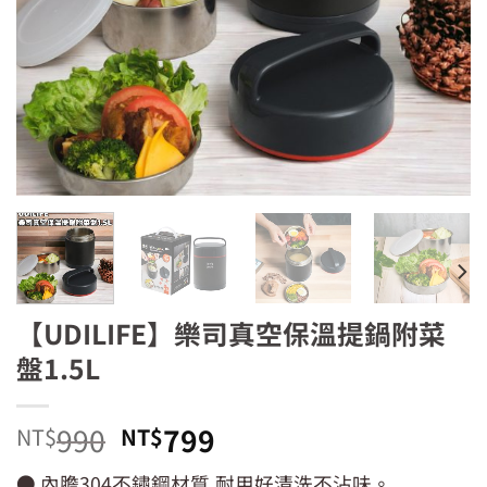
【UDILIFE】樂司真空保溫提鍋附菜
盤1.5L
原
目
990
799
NT$
NT$
始
前
● 內膽304不鏽鋼材質,耐用好清洗不沾味。