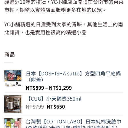
經過近10年的耕耘，YC小舖店面開張在台南市的東菜
市裡，期望以實體店面服務更多在地的民眾。
YC小舖精選的日貨受到大家的青睞，其他生活上的南
北雜貨，也是實用性很高的精選小品
商品
日本【DOSHISHA sutto】方型四角平底鍋
（附蓋）
NT$
899
–
NT$
1,299
【CUG】小天鵝壺350ml
原
目
NT$
799
NT$
650
始
前
價
價
台灣製【COTTON LABO】日本純棉洗臉巾
格：
格：
(柔軟蓬鬆/光滑肌膚/重點卸妝/清潔毛孔)