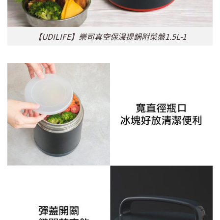
【UDILIFE】樂司真空保溫提鍋附菜盤1.5L-1