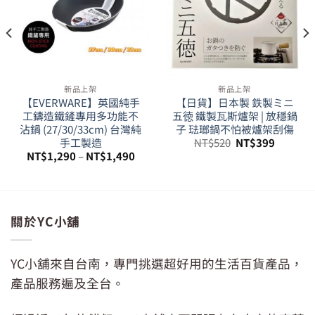
新品上架
新品上架
【EVERWARE】英國純手
【日貨】日本製 鉄製ミニ
工鑄造鐵鏟專用多功能不
五徳 鐵製瓦斯爐架 | 放穩鍋
沾鍋 (27/30/33cm) 台灣純
子 琺瑯鍋不怕被爐架刮傷
原
目
手工製造
NT$
520
NT$
399
始
前
NT$
1,290
–
NT$
1,490
價
價
格：
格：
50。
NT$520。
NT$399
關於YC小舖
YC小舖來自台南，專門挑選超好用的生活百貨產品，
產品服務遍及全台。