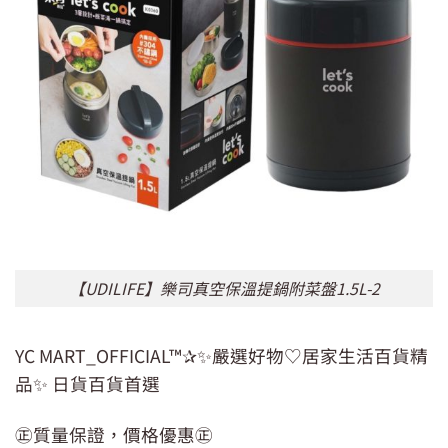
【UDILIFE】樂司真空保溫提鍋附菜盤1.5L-2
YC MART_OFFICIAL™✰✨嚴選好物♡居家生活百貨精
品✨ 日貨百貨首選
㊣質量保證，價格優惠㊣