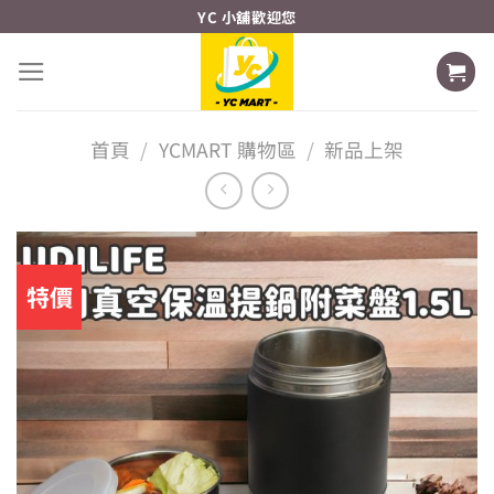
Skip
YC 小舖歡迎您
to
content
首頁
/
YCMART 購物區
/
新品上架
特價