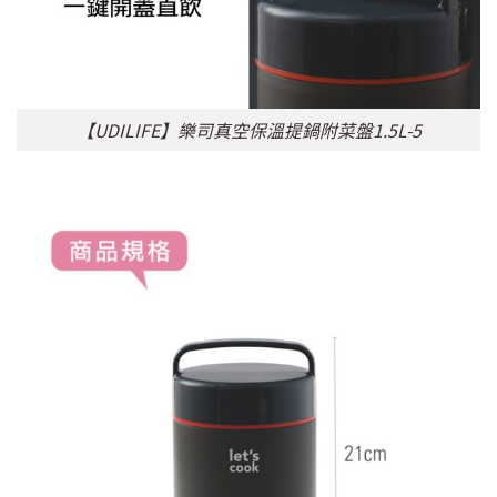
【UDILIFE】樂司真空保溫提鍋附菜盤1.5L-5