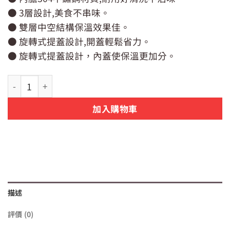
價
價
● 3層設計,美食不串味。
格：
格：
NT$990。
NT$799。
● 雙層中空結構保溫效果佳。
● 旋轉式提蓋設計,開蓋輕鬆省力。
● 旋轉式提蓋設計，內蓋使保溫更加分。
【UDILIFE】樂司真空保溫提鍋附菜盤1.5L 數量
加入購物車
描述
評價 (0)