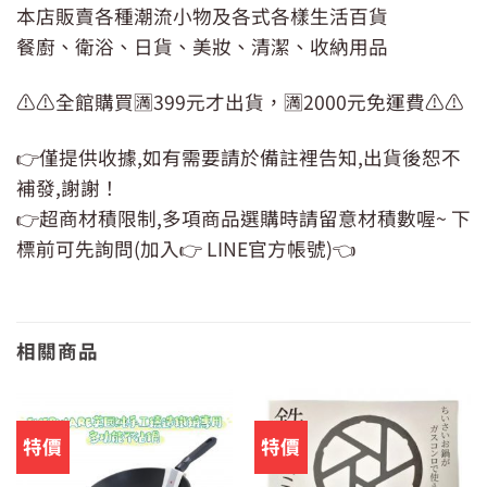
本店販賣各種潮流小物及各式各樣生活百貨
餐廚、衛浴、日貨、美妝、清潔、收納用品
⚠️⚠️全館購買🈵399元才出貨，🈵2000元免運費⚠️⚠️
👉僅提供收據,如有需要請於備註裡告知,出貨後恕不
補發,謝謝！
👉超商材積限制,多項商品選購時請留意材積數喔~ 下
標前可先詢問(加入👉 LINE官方帳號)👈
相關商品
特價
特價