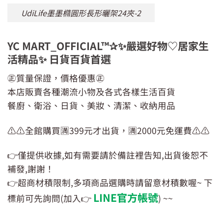
UdiLife墨墨橢圓形長形曬架24夾-2
YC MART_OFFICIAL™✰✨嚴選好物♡居家生
活精品✨ 日貨百貨首選
㊣質量保證，價格優惠㊣
本店販賣各種潮流小物及各式各樣生活百貨
餐廚、衛浴、日貨、美妝、清潔、收納用品
⚠️⚠️全館購買🈵399元才出貨，🈵2000元免運費⚠️⚠️
👉僅提供收據,如有需要請於備註裡告知,出貨後恕不
補發,謝謝！
👉超商材積限制,多項商品選購時請留意材積數喔~ 下
LINE官方帳號
標前可先詢問(加入👉
) ~~