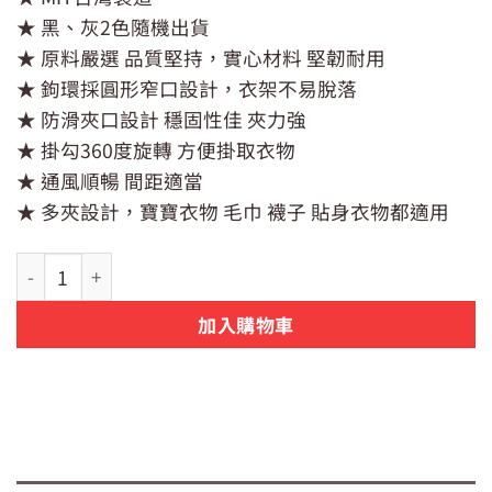
價
價
★ 黑、灰2色隨機出貨
格：
格：
NT$199。
NT$169。
★ 原料嚴選 品質堅持，實心材料 堅韌耐用
★ 鉤環採圓形窄口設計，衣架不易脫落
★ 防滑夾口設計 穩固性佳 夾力強
★ 掛勾360度旋轉 方便掛取衣物
★ 通風順暢 間距適當
★ 多夾設計，寶寶衣物 毛巾 襪子 貼身衣物都適用
【UdiLife】生活大師 墨墨橢圓曬架24夾 台灣製 數量
加入購物車