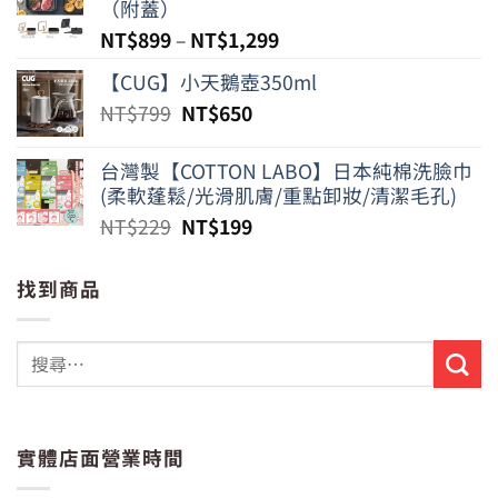
（附蓋）
NT$
899
–
NT$
1,299
【CUG】小天鵝壺350ml
原
目
NT$
799
NT$
650
始
前
價
價
台灣製【COTTON LABO】日本純棉洗臉巾
格：
格：
(柔軟蓬鬆/光滑肌膚/重點卸妝/清潔毛孔)
NT$799。
NT$650。
原
目
NT$
229
NT$
199
始
前
價
價
找到商品
格：
格：
NT$229。
NT$199。
實體店面營業時間