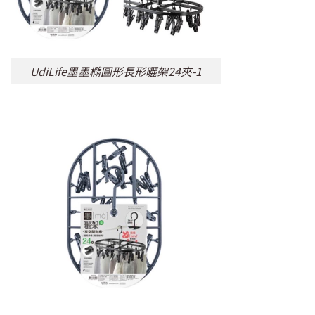
UdiLife墨墨橢圓形長形曬架24夾-1