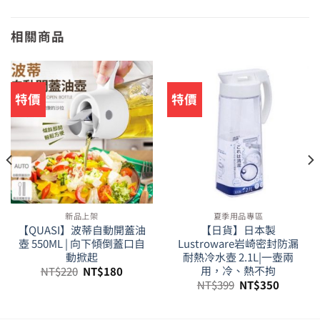
相關商品
特價
特價
新品上架
夏季用品專區
【QUASI】波蒂自動開蓋油
【日貨】日本製
壺 550ML | 向下傾倒蓋口自
Lustroware岩崎密封防漏
動掀起
耐熱冷水壺 2.1L|一壺兩
原
目
用，冷、熱不拘
NT$
220
NT$
180
始
前
原
目
NT$
399
NT$
350
價
價
始
前
格：
格：
價
價
NT$220。
NT$180。
格：
格：