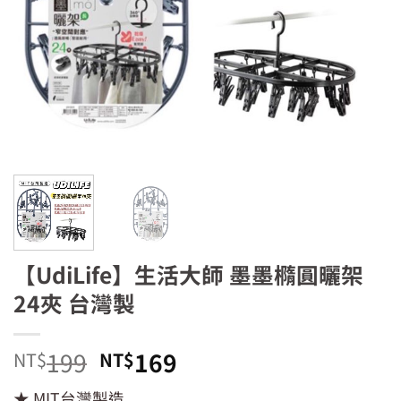
【UdiLife】生活大師 墨墨橢圓曬架
24夾 台灣製
原
目
199
169
NT$
NT$
始
前
★ MIT台灣製造