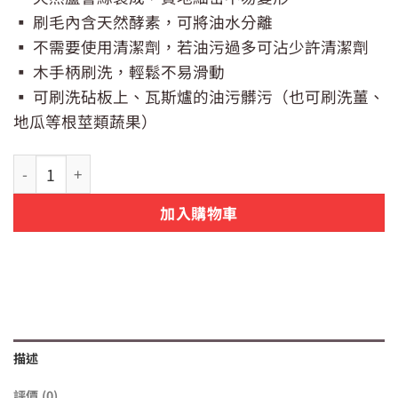
價
價
▪ 刷毛內含天然酵素，可將油水分離
格：
格：
NT$79。
NT$59。
▪ 不需要使用清潔劑，若油污過多可沾少許清潔劑
▪ 木手柄刷洗，輕鬆不易滑動
▪ 可刷洗砧板上、瓦斯爐的油污髒污（也可刷洗薑、
地瓜等根莖類蔬果）
台灣製【SANRA】 天然植物纖維砧板刷 數量
加入購物車
描述
評價 (0)