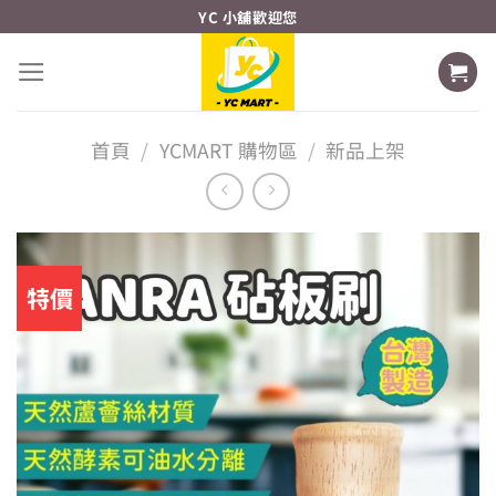
Skip
YC 小舖歡迎您
to
content
首頁
/
YCMART 購物區
/
新品上架
特價