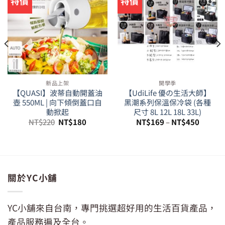
特價
特價
新品上架
開學季
【QUASI】波蒂自動開蓋油
【UdiLife 優の生活大師】
壺 550ML | 向下傾倒蓋口自
黑潮系列保溫保冷袋 (各種
動掀起
尺寸 8L 12L 18L 33L)
原
目
NT$
220
NT$
180
NT$
169
–
NT$
450
始
前
價
價
格：
格：
。
NT$220。
NT$180。
關於YC小舖
YC小舖來自台南，專門挑選超好用的生活百貨產品，
產品服務遍及全台。