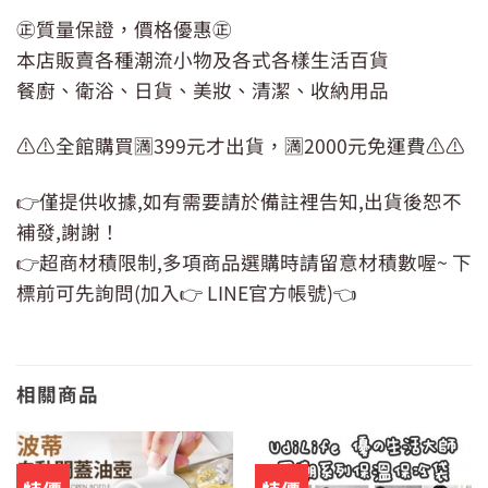
㊣質量保證，價格優惠㊣
本店販賣各種潮流小物及各式各樣生活百貨
餐廚、衛浴、日貨、美妝、清潔、收納用品
⚠️⚠️全館購買🈵399元才出貨，🈵2000元免運費⚠️⚠️
👉僅提供收據,如有需要請於備註裡告知,出貨後恕不
補發,謝謝！
👉超商材積限制,多項商品選購時請留意材積數喔~ 下
標前可先詢問(加入👉 LINE官方帳號)👈
相關商品