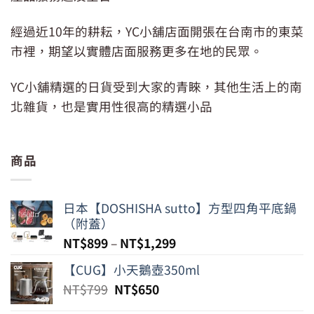
經過近10年的耕耘，YC小舖店面開張在台南市的東菜
市裡，期望以實體店面服務更多在地的民眾。
YC小舖精選的日貨受到大家的青睞，其他生活上的南
北雜貨，也是實用性很高的精選小品
商品
日本【DOSHISHA sutto】方型四角平底鍋
（附蓋）
NT$
899
–
NT$
1,299
【CUG】小天鵝壺350ml
原
目
NT$
799
NT$
650
始
前