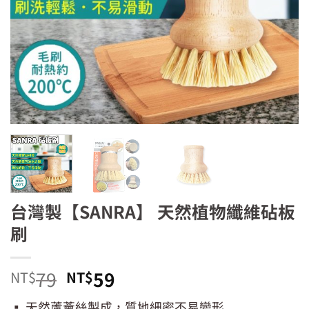
台灣製【SANRA】 天然植物纖維砧板
刷
原
目
79
59
NT$
NT$
始
前
▪ 天然蘆薈絲製成，質地細密不易變形