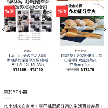
特價
特價
開學季
新品上架
【UdiLife 優の生活大師】
【御膳坊】GOZENBO 北歐
黑潮系列保溫保冷袋 (各種
山毛櫸多功能分菜夾
尺寸 8L 12L 18L 33L)
27.5cm x 4cm
原
目
NT$
169
–
NT$
450
NT$
199
NT$
179
始
前
價
價
格：
格：
29。
NT$199。
NT$179
關於YC小舖
YC小舖來自台南，專門挑選超好用的生活百貨產品，