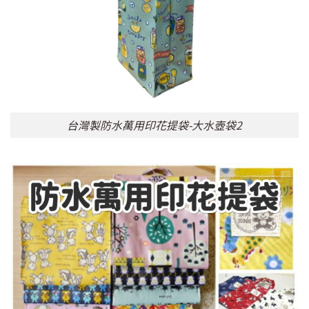
台灣製防水萬用印花提袋-大水壺袋2