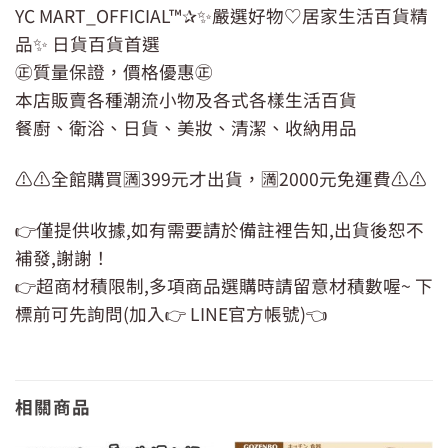
YC MART_OFFICIAL™✰✨嚴選好物♡居家生活百貨精
品✨ 日貨百貨首選
㊣質量保證，價格優惠㊣
本店販賣各種潮流小物及各式各樣生活百貨
餐廚、衛浴、日貨、美妝、清潔、收納用品
⚠️⚠️全館購買🈵399元才出貨，🈵2000元免運費⚠️⚠️
👉僅提供收據,如有需要請於備註裡告知,出貨後恕不
補發,謝謝！
👉超商材積限制,多項商品選購時請留意材積數喔~ 下
標前可先詢問(加入👉 LINE官方帳號)👈
相關商品