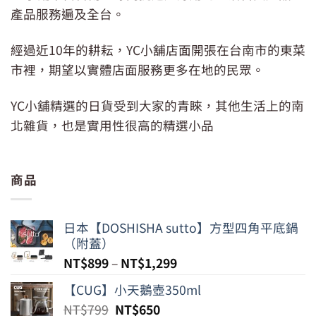
產品服務遍及全台。
經過近10年的耕耘，YC小舖店面開張在台南市的東菜
市裡，期望以實體店面服務更多在地的民眾。
YC小舖精選的日貨受到大家的青睞，其他生活上的南
北雜貨，也是實用性很高的精選小品
商品
日本【DOSHISHA sutto】方型四角平底鍋
（附蓋）
NT$
899
–
NT$
1,299
【CUG】小天鵝壺350ml
原
目
NT$
799
NT$
650