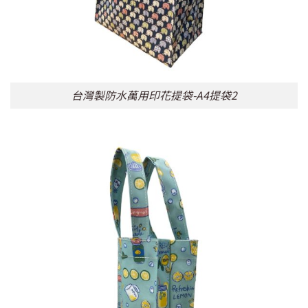
台灣製防水萬用印花提袋-A4提袋2