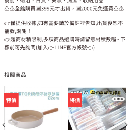
餐廚、衛浴、日貨、美妝、清潔、收納用品
⚠️⚠️全館購買🈵399元才出貨，🈵2000元免運費⚠️⚠️
👉僅提供收據,如有需要請於備註裡告知,出貨後恕不
補發,謝謝！
👉超商材積限制,多項商品選購時請留意材積數喔~ 下
標前可先詢問(加入👉 LINE官方帳號👈)
相關商品
特價
特價