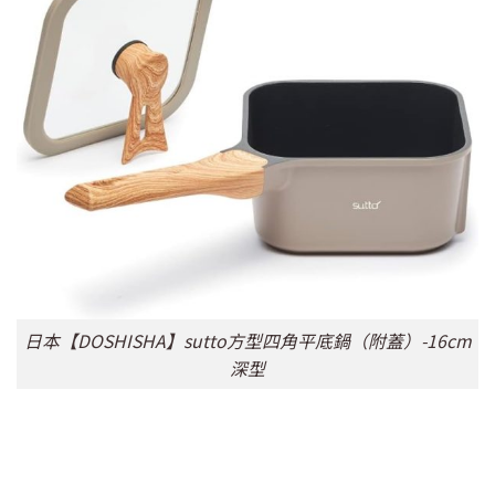
日本【DOSHISHA】sutto方型四角平底鍋（附蓋）-16cm
深型