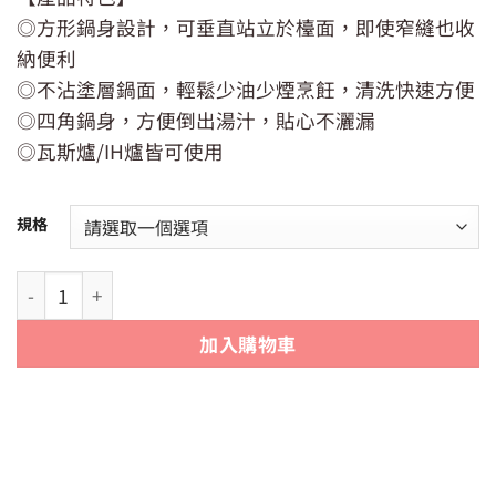
◎方形鍋身設計，可垂直站立於檯面，即使窄縫也收
納便利
◎不沾塗層鍋面，輕鬆少油少煙烹飪，清洗快速方便
◎四角鍋身，方便倒出湯汁，貼心不灑漏
◎瓦斯爐/IH爐皆可使用
規格
日本【DOSHISHA sutto】方型四角平底鍋（附蓋） 數量
加入購物車