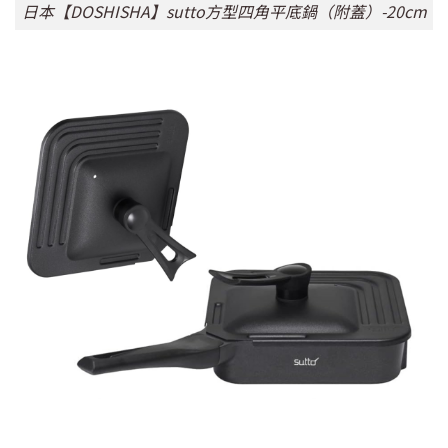
日本【DOSHISHA】sutto方型四角平底鍋（附蓋）-20cm