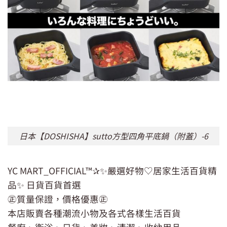
日本【DOSHISHA】sutto方型四角平底鍋（附蓋）-6
YC MART_OFFICIAL™✰✨嚴選好物♡居家生活百貨精
品✨ 日貨百貨首選
㊣質量保證，價格優惠㊣
本店販賣各種潮流小物及各式各樣生活百貨