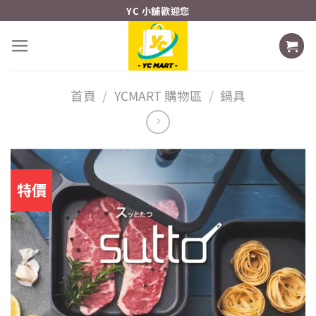
Skip
YC 小舖歡迎您
to
content
首頁
/
YCMART 購物區
/
鍋具
特價