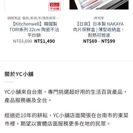
鍋碗瓢盆 餐具/廚具/料理用具等周邊
烤肉季
【Kitchenwell】韓國製
【日貨】日本製 NAKAYA
TORI系列 22cm 陶瓷不沾
肉片保鮮盒 | 薄型收納盒、
平炒鍋
耐熱可微波
原
目
NT$
1,690
NT$
1,490
NT$
69
–
NT$
99
始
前
價
價
99。
格：
格：
NT$1,690。
NT$1,490。
關於YC小舖
YC小舖來自台南，專門挑選超好用的生活百貨產品，
產品服務遍及全台。
經過近10年的耕耘，YC小舖店面開張在台南市的東菜
市裡，期望以實體店面服務更多在地的民眾。