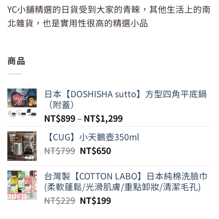
YC小舖精選的日貨受到大家的青睞，其他生活上的南
北雜貨，也是實用性很高的精選小品
商品
日本【DOSHISHA sutto】方型四角平底鍋
（附蓋）
NT$
899
–
NT$
1,299
【CUG】小天鵝壺350ml
原
目
NT$
799
NT$
650
始
前
價
價
台灣製【COTTON LABO】日本純棉洗臉巾
格：
格：
(柔軟蓬鬆/光滑肌膚/重點卸妝/清潔毛孔)
NT$799。
NT$650。
原
目
NT$
229
NT$
199
始
前