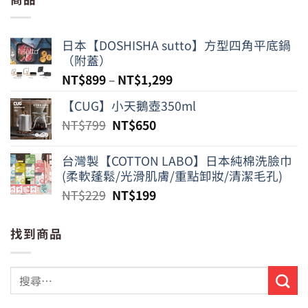
日本【DOSHISHA sutto】方型四角平底鍋
（附蓋）
NT$
899
–
NT$
1,299
【CUG】小天鵝壺350ml
原
目
NT$
799
NT$
650
始
前
價
價
台灣製【COTTON LABO】日本純棉洗臉巾
格：
格：
(柔軟蓬鬆/光滑肌膚/重點卸妝/清潔毛孔)
NT$799。
NT$650。
原
目
NT$
229
NT$
199
始
前
價
價
找到商品
格：
格：
NT$229。
NT$199。