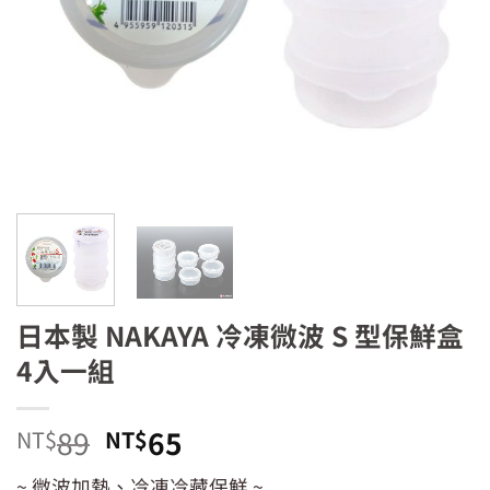
日本製 NAKAYA 冷凍微波 S 型保鮮盒
4入一組
原
目
89
65
NT$
NT$
始
前
~ 微波加熱、冷凍冷藏保鮮 ~