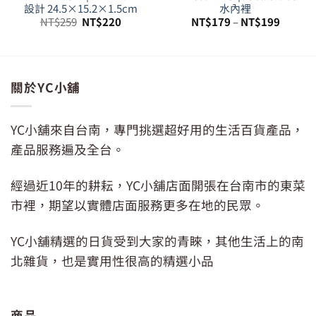
設計 24.5×15.2×1.5cm
水內裡
原
目
NT$
259
NT$
220
NT$
179
–
NT$
199
始
前
價
價
格：
格：
79。
NT$259。
NT$220。
關於YC小舖
YC小舖來自台南，專門挑選超好用的生活百貨產品，
產品服務遍及全台。
經過近10年的耕耘，YC小舖店面開張在台南市的東菜
市裡，期望以實體店面服務更多在地的民眾。
YC小舖精選的日貨受到大家的青睞，其他生活上的南
北雜貨，也是實用性很高的精選小品
商品