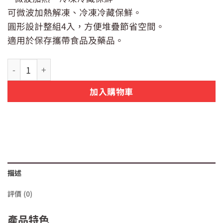
價
價
可微波加熱解凍、冷凍冷藏保鮮。
格：
格：
NT$89。
NT$65。
圓形設計整組4入，方便堆疊節省空間。
適用於保存攜帶食品及藥品。
日本製 NAKAYA 冷凍微波 S 型保鮮盒 4入一組 數量
加入購物車
描述
評價 (0)
產品特色