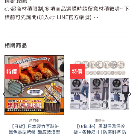
補發,謝謝！
👉超商材積限制,多項商品選購時請留意材積數喔~ 下
標前可先詢問(加入👉 LINE官方帳號) ~~
相關商品
特價
特價
烤肉季
開學季
【日貨】日本製竹原製缶
【UdiLife】黑潮保溫保冷
黑色長型烤盤 |盤底波浪型
袋 – 各種尺寸 | 防磨耐摔 防