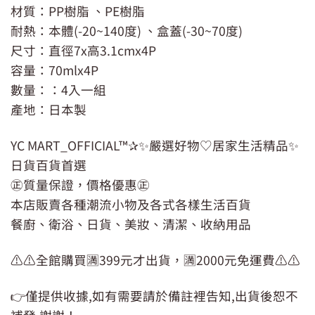
材質：PP樹脂 、PE樹脂
耐熱：本體(-20~140度) 、盒蓋(-30~70度)
尺寸：直徑7x高3.1cmx4P
容量：70mlx4P
數量：：4入一組
產地：日本製
YC MART_OFFICIAL™✰✨嚴選好物♡居家生活精品✨
日貨百貨首選
㊣質量保證，價格優惠㊣
本店販賣各種潮流小物及各式各樣生活百貨
餐廚、衛浴、日貨、美妝、清潔、收納用品
⚠️⚠️全館購買🈵399元才出貨，🈵2000元免運費⚠️⚠️
👉僅提供收據,如有需要請於備註裡告知,出貨後恕不