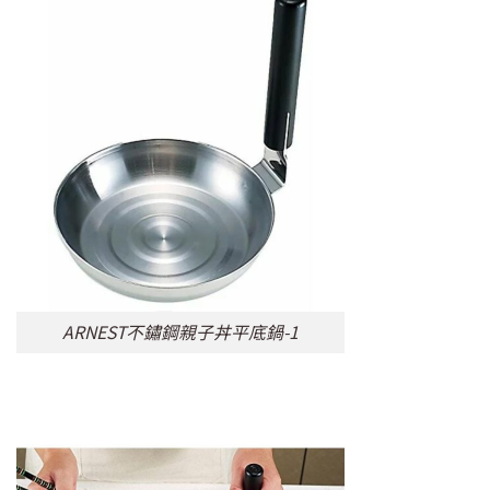
ARNEST不鏽鋼親子丼平底鍋-1