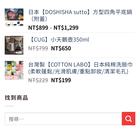
日本【DOSHISHA sutto】方型四角平底鍋
（附蓋）
NT$
899
–
NT$
1,299
【CUG】小天鵝壺350ml
原
目
NT$
799
NT$
650
始
前
價
價
台灣製【COTTON LABO】日本純棉洗臉巾
格：
格：
(柔軟蓬鬆/光滑肌膚/重點卸妝/清潔毛孔)
NT$799。
NT$650。
原
目
NT$
229
NT$
199
始
前
價
價
找到商品
格：
格：
NT$229。
NT$199。