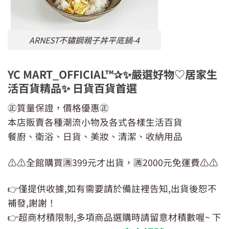
ARNEST不鏽鋼親子丼平底鍋-4
YC MART_OFFICIAL™✰✨嚴選好物♡居家生
活百貨精品✨ 日貨百貨首選
㊣質量保證，價格優惠㊣
本店販賣各種潮流小物及各式各樣生活百貨
餐廚、衛浴、日貨、美妝、清潔、收納用品
⚠️⚠️全館購買🈵399元才出貨，🈵2000元免運費⚠️⚠️
👉僅提供收據,如有需要請於備註裡告知,出貨後恕不
補發,謝謝！
👉超商材積限制,多項商品選購時請留意材積數喔~ 下