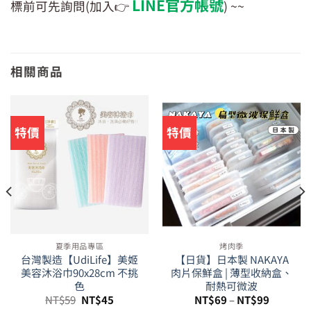
LINE官方帳號
標前可先詢問(加入👉
) ~~
相關商品
特價
特價
夏季用品專區
烤肉季
台灣製造【UdiLife】美姬
【日貨】日本製 NAKAYA
美容沐浴巾90x28cm 不挑
肉片保鮮盒 | 薄型收納盒、
色
耐熱可微波
原
目
NT$
59
NT$
45
NT$
69
–
NT$
99
始
前