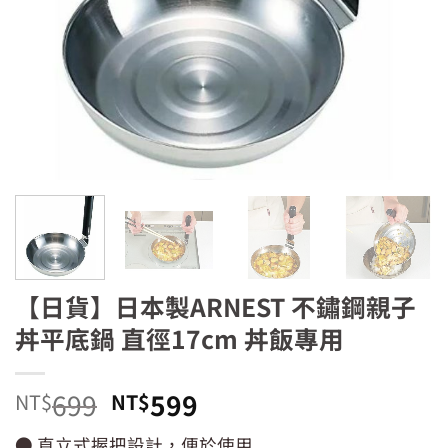
【日貨】日本製ARNEST 不鏽鋼親子
丼平底鍋 直徑17cm 丼飯專用
原
目
699
599
NT$
NT$
始
前
● 直立式握把設計，便於使用