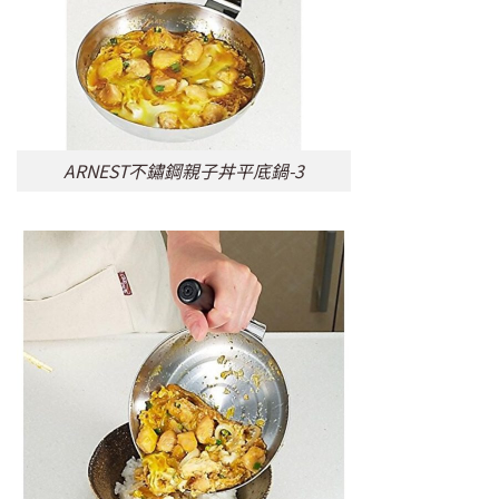
ARNEST不鏽鋼親子丼平底鍋-3