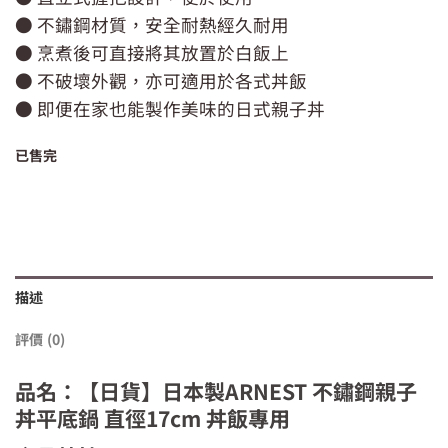
價
價
● 不鏽鋼材質，安全耐熱經久耐用
格：
格：
NT$699。
NT$599。
● 烹煮後可直接將其放置於白飯上
● 不破壞外觀，亦可適用於各式丼飯
● 即便在家也能製作美味的日式親子丼
已售完
描述
評價 (0)
品名：【日貨】日本製ARNEST 不鏽鋼親子
丼平底鍋 直徑17cm 丼飯專用