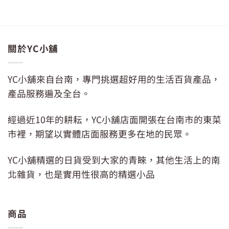
價
價
1,690。
格：
格：
NT$59。
NT$45。
關於YC小舖
YC小舖來自台南，專門挑選超好用的生活百貨產品，
產品服務遍及全台。
經過近10年的耕耘，YC小舖店面開張在台南市的東菜
市裡，期望以實體店面服務更多在地的民眾。
YC小舖精選的日貨受到大家的青睞，其他生活上的南
北雜貨，也是實用性很高的精選小品
商品