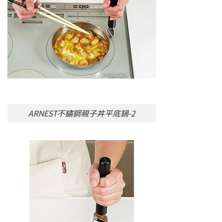
ARNEST不鏽鋼親子丼平底鍋-2