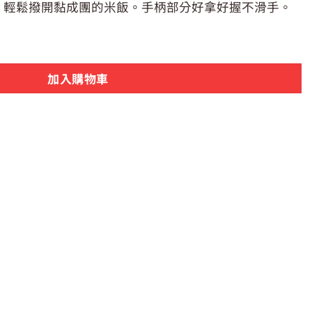
炒、輕鬆撥開黏成團的米飯。手柄部分好拿好握不滑手。
不易沾黏炒飯匙 | 炒飯專用 耐熱200度 數量
加入購物車