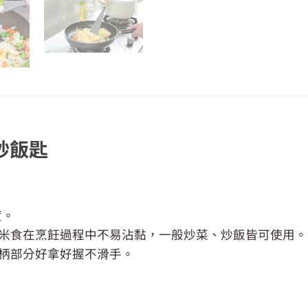
黏炒飯匙
度。
讓米食在烹飪過程中不易沾黏，一般炒菜、炒飯皆可使用。
手柄部分好拿好握不滑手。