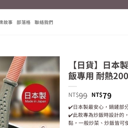
牌故事
部落格
聯絡我們
【日貨】日本製 I
飯專用 耐熱20
原
目
99
79
NT$
NT$
始
前
✔️日本製最安心，鍋鏟部分
價
價
✔️此款專為炒飯時設計
格：
格：
NT$99。
NT$
黏，一般炒菜、炒飯皆可