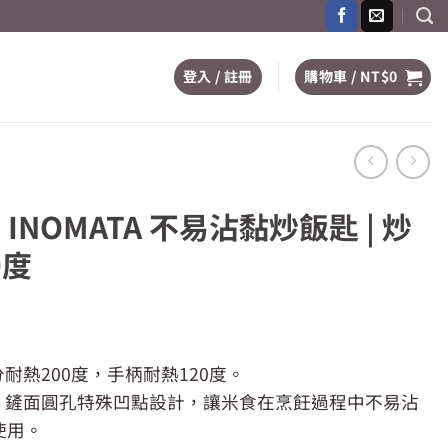
登入 / 註冊
購物車 /
NT$
0
NOMATA 不易沾黏炒飯匙 | 炒
0度
耐熱200度，手柄耐熱120度。
的，鏟面圓孔特殊凹點設計，讓米食在烹飪過程中不易沾
79。
使用。