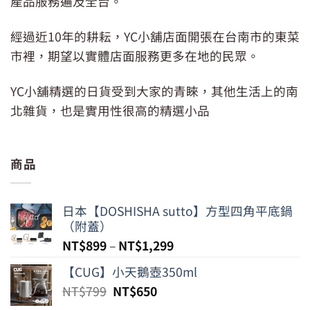
產品服務遍及全台。
經過近10年的耕耘，YC小舖店面開張在台南市的東菜
市裡，期望以實體店面服務更多在地的民眾。
YC小舖精選的日貨受到大家的青睞，其他生活上的南
北雜貨，也是實用性很高的精選小品
商品
日本【DOSHISHA sutto】方型四角平底鍋
（附蓋）
NT$
899
–
NT$
1,299
【CUG】小天鵝壺350ml
原
目
NT$
799
NT$
650
始
前