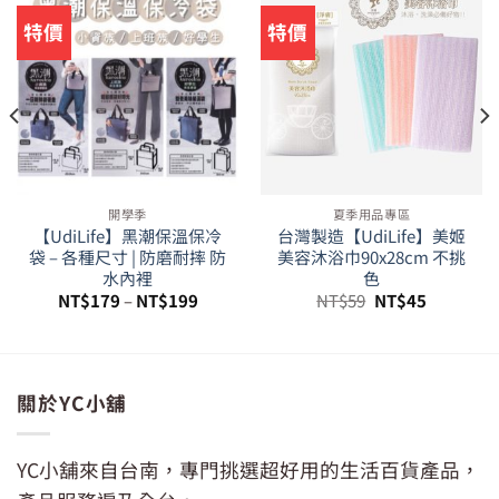
特價
特價
開學季
夏季用品專區
【UdiLife】黑潮保溫保冷
台灣製造【UdiLife】美姬
袋 – 各種尺寸 | 防磨耐摔 防
美容沐浴巾90x28cm 不挑
水內裡
色
原
目
NT$
179
–
NT$
199
NT$
59
NT$
45
始
前
價
價
格：
格：
。
NT$59。
NT$45。
關於YC小舖
YC小舖來自台南，專門挑選超好用的生活百貨產品，