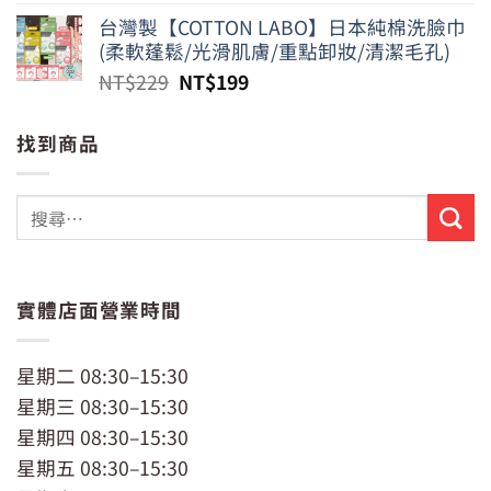
價
價
台灣製【COTTON LABO】日本純棉洗臉巾
格：
格：
(柔軟蓬鬆/光滑肌膚/重點卸妝/清潔毛孔)
NT$799。
NT$650。
原
目
NT$
229
NT$
199
始
前
價
價
找到商品
格：
格：
NT$229。
NT$199。
實體店面營業時間
星期二 08:30–15:30
星期三 08:30–15:30
星期四 08:30–15:30
星期五 08:30–15:30