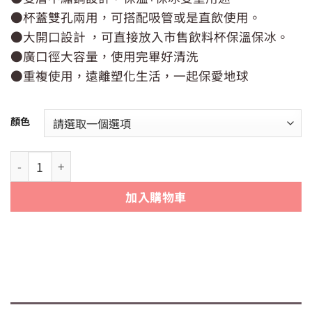
價
價
●杯蓋雙孔兩用，可搭配吸管或是直飲使用。
格：
格：
NT$450。
NT$379。
●大開口設計 ，可直接放入市售飲料杯保溫保冰。
●廣口徑大容量，使用完畢好清洗
●重複使用，遠離塑化生活，一起保愛地球
顏色
Jack Wolfskin 飛狼SWAG極限冰鋒保冰杯 (900ml) #316
加入購物車