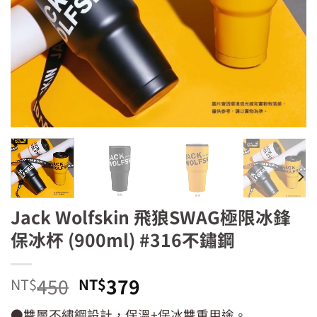
Jack Wolfskin 飛狼SWAG極限冰鋒
保冰杯 (900ml) #316不鏽鋼
原
目
450
379
NT$
NT$
始
前
●雙層不繡鋼設計，保溫+保冰雙重用途。