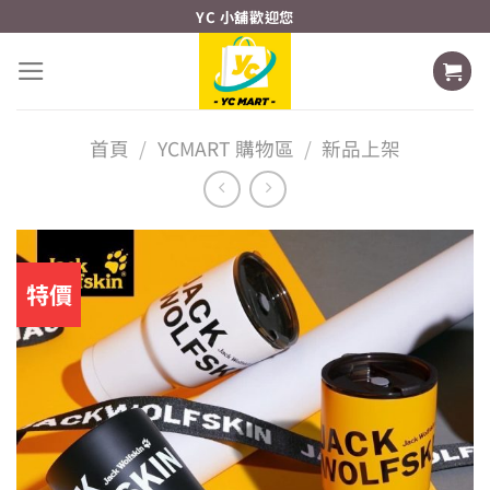
Skip
YC 小舖歡迎您
to
content
首頁
/
YCMART 購物區
/
新品上架
特價