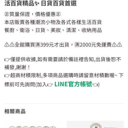
活百貨精品✨ 日貨百貨首選
㊣質量保證，價格優惠㊣
本店販賣各種潮流小物及各式各樣生活百貨
餐廚、衛浴、日貨、美妝、清潔、收納用品
⚠️⚠️全館購買🈵399元才出貨，🈵2000元免運費⚠️⚠️
👉僅提供收據,如有需要請於備註裡告知,出貨後恕不
補發,謝謝！
👉超商材積限制,多項商品選購時請留意材積數喔~ 下
LINE官方帳號
標前可先詢問(加入👉
👈)
相關商品