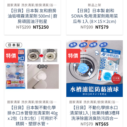
居家清潔 洗衣清潔/廚房清潔/浴室清潔/馬桶清潔等周邊
新品上架
【日貨】日本製 友和廚房
【日貨】日本製 創和
油垢噴霧清潔劑 500ml | 廚
SOWA 免用清潔劑兩用菜
房頑固油汙剋星
瓜布 1入 (8×15×2cm)
原
目
原
目
NT$
299
NT$
250
NT$
99
NT$
79
始
前
始
前
價
價
價
價
格：
格：
格：
格：
NT$299。
NT$250。
NT$99。
NT$79。
特價
特價
居家清潔 洗衣清潔/廚房清潔/浴室清潔/馬桶清潔等周邊
居家清潔 洗衣清潔/廚房清潔/浴室清潔/馬桶清潔等周邊
【日貨】日本製不動化學
【日貨】不動化學排水口
排水口水管發泡清潔劑 40g
清潔球1入 | 效果持續3禮拜
x 2包（1次1包）| 可用於不
洗淨除菌消臭防污四合一
原
目
銹鋼、塑膠水管。
NT$
79
NT$
65