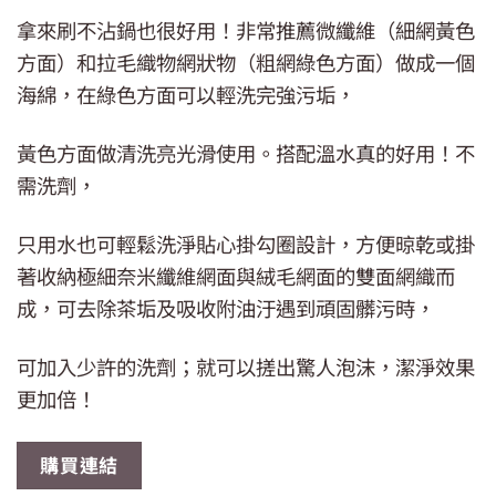
拿來刷不沾鍋也很好用！非常推薦微纖維（細網黃色
方面）和拉毛織物網狀物（粗網綠色方面）做成一個
海綿，在綠色方面可以輕洗完強污垢，
黃色方面做清洗亮光滑使用。搭配溫水真的好用！不
需洗劑，
只用水也可輕鬆洗淨貼心掛勾圈設計，方便晾乾或掛
著收納極細奈米纖維網面與絨毛網面的雙面網織而
成，可去除茶垢及吸收附油汙遇到頑固髒污時，
可加入少許的洗劑；就可以搓出驚人泡沫，潔淨效果
更加倍！
購買連結