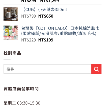
NT$
899
–
NT$
1,299
【CUG】小天鵝壺350ml
原
目
NT$
799
NT$
650
始
前
價
價
台灣製【COTTON LABO】日本純棉洗臉巾
格：
格：
(柔軟蓬鬆/光滑肌膚/重點卸妝/清潔毛孔)
NT$799。
NT$650。
原
目
NT$
229
NT$
199
始
前
價
價
找到商品
格：
格：
NT$229。
NT$199。
實體店面營業時間
星期二 08:30–15:30