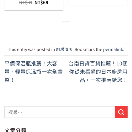
始
前
原
目
NT$
89
NT$
69
價
價
始
前
格：
格：
價
價
NT$79。
NT$65。
格：
格：
NT$89。
NT$69。
This entry was posted in
廚房清潔
. Bookmark the
permalink
.
平價保溫瓶推薦！大容
台南日貨百貨推薦！10個
量、輕量保溫瓶一次全彙
你從未看過的日本廚房用
整！
品，一次推薦給您！
文章分類