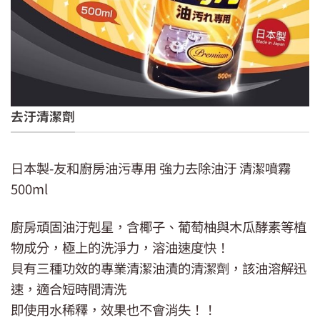
去汙清潔劑
日本製-友和廚房油污專用 強力去除油汙 清潔噴霧
500ml
廚房頑固油汙剋星，含椰子、葡萄柚與木瓜酵素等植
物成分，極上的洗淨力，溶油速度快！
貝有三種功效的專業清潔油漬的清潔劑，該油溶解迅
速，適合短時間清洗
即使用水稀釋，效果也不會消失！！