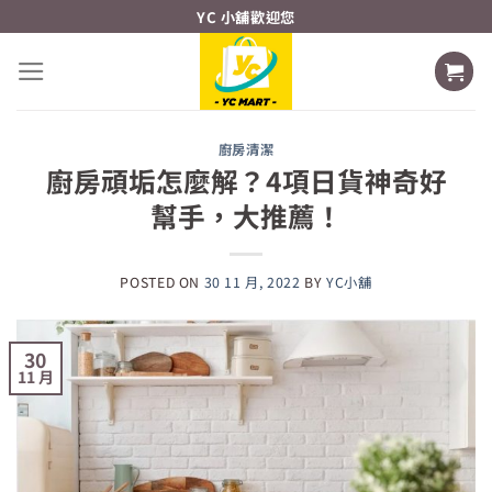
Skip
YC 小舖歡迎您
to
content
廚房清潔
廚房頑垢怎麼解？4項日貨神奇好
幫手，大推薦！
POSTED ON
30 11 月, 2022
BY
YC小舖
30
11 月