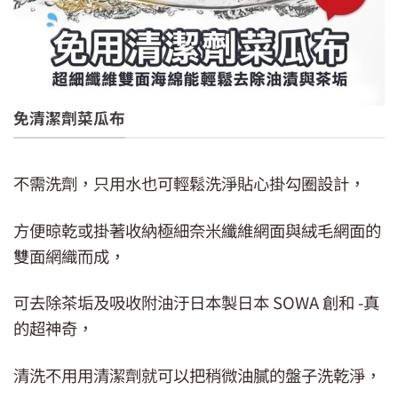
免清潔劑菜瓜布
不需洗劑，只用水也可輕鬆洗淨貼心掛勾圈設計，
方便晾乾或掛著收納極細奈米纖維網面與絨毛網面的
雙面網織而成，
可去除茶垢及吸收附油汙日本製日本 SOWA 創和 -真
的超神奇，
清洗不用用清潔劑就可以把稍微油膩的盤子洗乾淨，