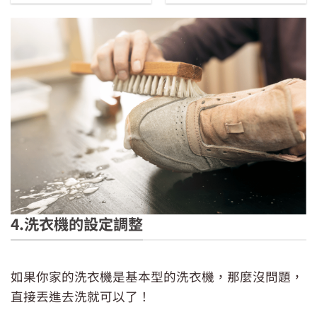
價
價
29。
格：
格：
NT$99。
NT$79。
4.洗衣機的設定調整
洗鞋之前，髒污還是得先清一下
如果你家的洗衣機是基本型的洗衣機，那麼沒問題，
直接丟進去洗就可以了！