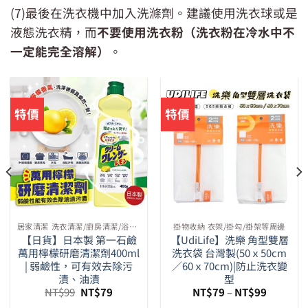
(7)最後在洗衣機中加入洗滌劑。建議使用洗衣球或是
液態洗衣精，而
不要使用洗衣粉（洗衣粉在冷水中不
一定能完全溶解）
。
特價
特價
居家清潔 洗衣清潔/廚房清潔/浴室清潔/馬桶清潔等周邊
掛物收納 衣架/掛勾/掛架等周邊
【日貨】日本製 第一石鹼
【UdiLife】洗樂 角型雙層
萬用檸檬研磨清潔劑400ml
洗衣袋 台灣製(50ｘ50cm
| 弱鹼性，可有效去除污
／60ｘ70cm)|防止洗衣變
漬、油漬
型
原
目
NT$
99
NT$
79
NT$
79
–
NT$
99
始
前