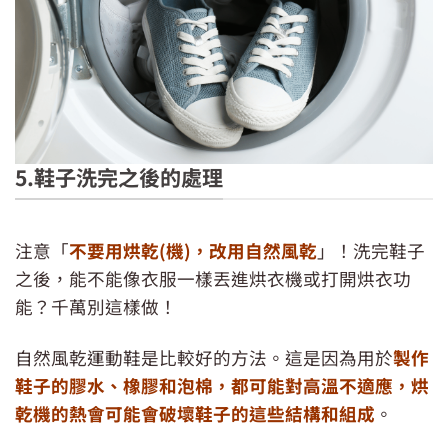
5.鞋子洗完之後的處理
快速洗鞋？，用洗衣機洗鞋就對了
注意「
不要用烘乾(機)，改用自然風乾
」！洗完鞋子
之後，能不能像衣服一樣丟進烘衣機或打開烘衣功
能？千萬別這樣做！
自然風乾運動鞋是比較好的方法。這是因為用於
製作
鞋子的膠水、橡膠和泡棉，都可能對高溫不適應，烘
乾機的熱會可能會破壞鞋子的這些結構和組成
。