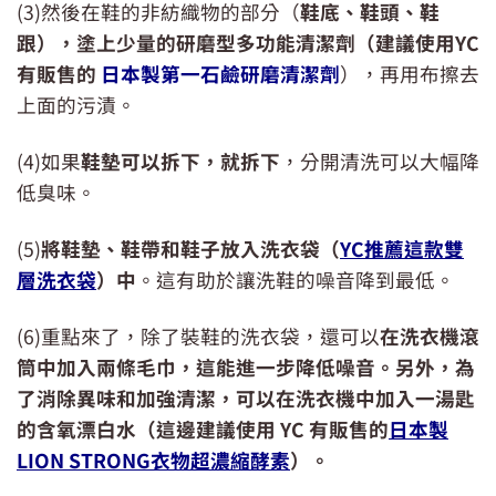
(3)然後在鞋的非紡織物的部分（
鞋底、鞋頭、鞋
跟），塗上少量的研磨型多功能清潔劑（建議使用YC
有販售的
日本製第一石鹼研磨清潔劑
），再用布擦去
上面的污漬。
(4)如果
鞋墊可以拆下，就拆下
，分開清洗可以大幅降
低臭味。
(5)
將鞋墊、鞋帶和鞋子放入洗衣袋（
YC推薦這款雙
層洗衣袋
）中
。這有助於讓洗鞋的噪音降到最低。
(6)重點來了，除了裝鞋的洗衣袋，還可以
在洗衣機滾
筒中加入兩條毛巾，這能進一步降低噪音。另外，為
了消除異味和加強清潔，可以在洗衣機中加入一湯匙
的含氧漂白水（這邊建議使用 YC 有販售的
日本製
LION STRONG衣物超濃縮酵素
）。