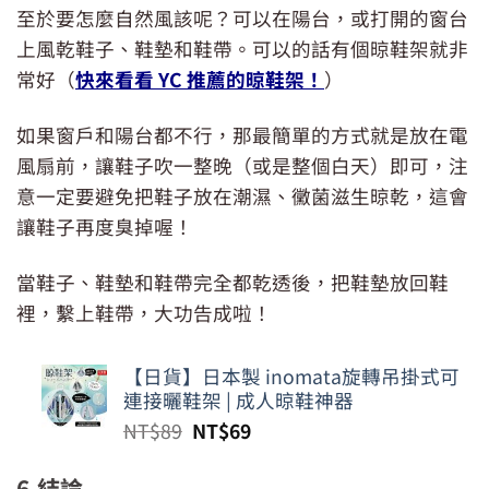
至於要怎麼自然風該呢？可以在陽台，或打開的窗台
上風乾鞋子、鞋墊和鞋帶。可以的話有個晾鞋架就非
常好（
快來看看 YC 推薦的晾鞋架！
）
如果窗戶和陽台都不行，那最簡單的方式就是放在電
風扇前，讓鞋子吹一整晚（或是整個白天）即可，注
意一定要避免把鞋子放在潮濕、黴菌滋生晾乾，這會
讓鞋子再度臭掉喔！
當鞋子、鞋墊和鞋帶完全都乾透後，把鞋墊放回鞋
裡，繫上鞋帶，大功告成啦！
【日貨】日本製 inomata旋轉吊掛式可
連接曬鞋架 | 成人晾鞋神器
原
目
NT$
89
NT$
69
始
前
價
價
6.結論