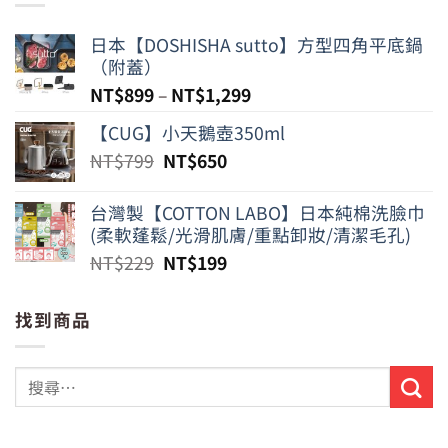
日本【DOSHISHA sutto】方型四角平底鍋
（附蓋）
NT$
899
–
NT$
1,299
【CUG】小天鵝壺350ml
原
目
NT$
799
NT$
650
始
前
價
價
台灣製【COTTON LABO】日本純棉洗臉巾
格：
格：
(柔軟蓬鬆/光滑肌膚/重點卸妝/清潔毛孔)
NT$799。
NT$650。
原
目
NT$
229
NT$
199
始
前
價
價
找到商品
格：
格：
NT$229。
NT$199。