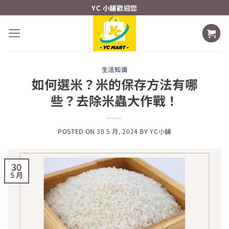
Skip
YC 小舖歡迎您
to
content
生活知識
如何選米？米的保存方法有哪
些？去除米蟲大作戰！
POSTED ON
30 5 月, 2024
BY
YC小舖
30
5 月