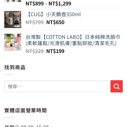
NT$
899
–
NT$
1,299
【CUG】小天鵝壺350ml
原
目
NT$
799
NT$
650
始
前
價
價
台灣製【COTTON LABO】日本純棉洗臉巾
格：
格：
(柔軟蓬鬆/光滑肌膚/重點卸妝/清潔毛孔)
NT$799。
NT$650。
原
目
NT$
229
NT$
199
始
前
價
價
找到商品
格：
格：
NT$229。
NT$199。
實體店面營業時間