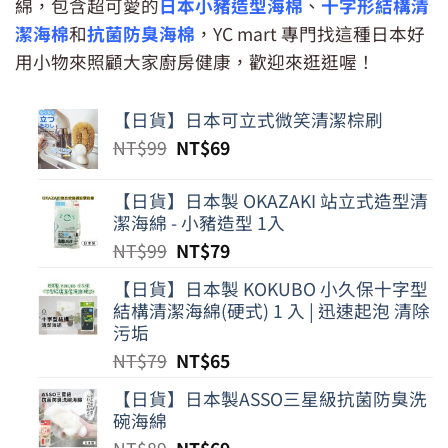
綿，包含超可愛的
日本小豬造型海棉
、
十字形結構清
潔海棉
和
抗菌防臭海棉
，YC mart 專門找這種日本好
用小物來照顧大家廚房健康，歡迎來逛逛喔！
【日貨】日本可立式微笑清潔棕刷
原
目
NT$
99
NT$
69
始
前
價
價
【日貨】日本製 OKAZAKI 站立式造型清
格：
格：
潔海綿 - 小豬造型 1入
NT$99。
NT$69。
原
目
NT$
99
NT$
79
始
前
【日貨】日本製 KOKUBO 小久保十字型
價
價
結構清潔海綿(硬式) 1 入 | 迅速起泡 清除
格：
格：
污垢
NT$99。
NT$79。
原
目
NT$
79
NT$
65
始
前
【日貨】日本製ASSO三星級抗菌防臭洗
價
價
碗海綿
格：
格：
原
目