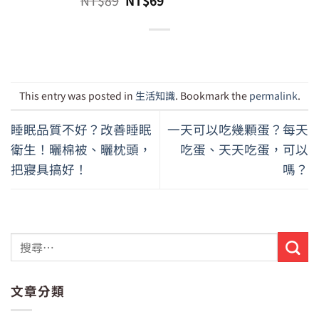
NT$
89
NT$
69
NT$79。
NT$65。
始
前
價
價
格：
格：
NT$89。
NT$69。
This entry was posted in
生活知識
. Bookmark the
permalink
.
睡眠品質不好？改善睡眠
一天可以吃幾顆蛋？每天
衛生！曬棉被、曬枕頭，
吃蛋、天天吃蛋，可以
把寢具搞好！
嗎？
文章分類