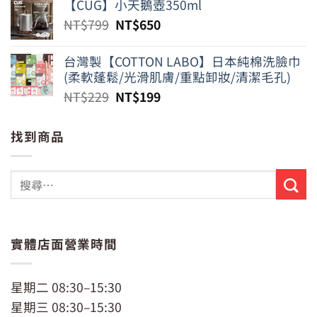
【CUG】小天鵝壺350ml
原
目
NT$
799
NT$
650
始
前
價
價
台灣製【COTTON LABO】日本純棉洗臉巾
格：
格：
(柔軟蓬鬆/光滑肌膚/重點卸妝/清潔毛孔)
NT$799。
NT$650。
原
目
NT$
229
NT$
199
始
前
價
價
找到商品
格：
格：
NT$229。
NT$199。
實體店面營業時間
星期二 08:30–15:30
星期三 08:30–15:30