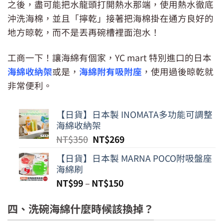
之後，盡可能把水龍頭打開熱水那端，使用熱水徹底
沖洗海棉，並且「擰乾」接著把海棉掛在通方良好的
地方晾乾，而不是丟再碗槽裡面泡水！
工商一下！讓海綿有個家，YC mart 特別進口的日本
海綿收納架
或是，
海綿附有吸附座
，使用過後晾乾就
非常便利。
【日貨】日本製 INOMATA多功能可調整
海綿收納架
原
目
NT$
350
NT$
269
始
前
【日貨】日本製 MARNA POCO附吸盤座
價
價
海綿刷
格：
格：
NT$
99
–
NT$
150
NT$350。
NT$269。
四、洗碗海綿什麼時候該換掉？