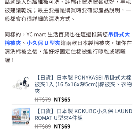
話就是人造纖維被可洗、純棉花被洗被套就好，羊毛
被建議乾洗；最主要還是購買時要確認產品說明，一
般都會有很詳細的清洗方式。
同樣的，YC mart 生活百貨也在這邊推薦您
吊掛式大
棉被夾
、
小久保 U 型夾
這兩款日本製棉被夾，讓你在
清洗棉被之後，能好好固定住棉被進行晾乾或曝曬
喔！
【日貨】日本製 PONYKASEI 吊掛式大棉
被夾1入 (16.5x16x深5cm)|棉被夾、衣物
夾
原
目
NT$
79
NT$
65
始
前
【日貨】日本製 KOKUBO小久保 LAUND
價
價
ROMAT U型夾4件組
格：
格：
原
目
NT$
89
NT$
69
NT$79。
NT$65。
始
前