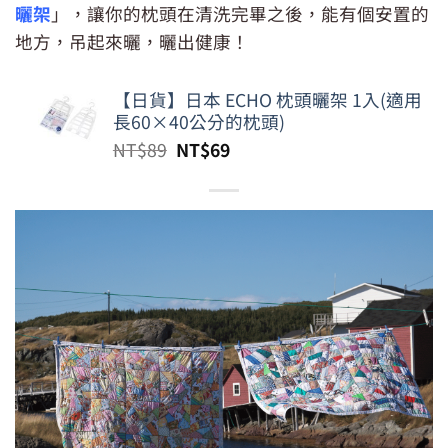
曬架
」，讓你的枕頭在清洗完畢之後，能有個安置的
地方，吊起來曬，曬出健康！
【日貨】日本 ECHO 枕頭曬架 1入(適用
長60×40公分的枕頭)
原
目
NT$
89
NT$
69
始
前
價
價
格：
格：
NT$89。
NT$69。