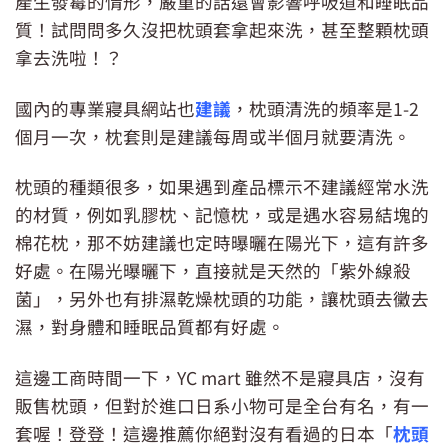
產生發霉的情形，嚴重的話還會影響呼吸道和睡眠品
質！試問問多久沒把枕頭套拿起來洗，甚至整顆枕頭
拿去洗啦！？
國內的專業寢具網站也
建議
，枕頭清洗的頻率是1-2
個月一次，枕套則是建議每周或半個月就要清洗。
枕頭的種類很多，如果遇到產品標示不建議經常水洗
的材質，例如乳膠枕、記憶枕，或是遇水容易結塊的
棉花枕，那不妨建議也定時曝曬在陽光下，這有許多
好處。在陽光曝曬下，直接就是天然的「紫外線殺
菌」，另外也有排濕乾燥枕頭的功能，讓枕頭去黴去
濕，對身體和睡眠品質都有好處。
這邊工商時間一下，YC mart 雖然不是寢具店，沒有
販售枕頭，但對於進口日系小物可是全台有名，有一
套喔！登登！這邊推薦你絕對沒有看過的日本「
枕頭