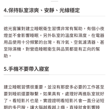
價
價
格：
格：
4.保持臥室涼爽、安靜、光線穩定
NT$89。
NT$69。
遮光窗簾對建立睡眠衛生習慣非常有幫助，有個小夜
燈並不會影響睡眠。另外臥室的溫度和濕度，在電器
用品使用十分頻繁的台灣，有冷氣、空氣濾清器、甚
至除濕機，對營造睡眠衛生與品質都是有正向的幫
助。
5.手機不要帶入寢室
建立睡眠習慣很重要，並沒有那麼多必要的工作甚至
要到睡前還要聯繫，如果真有，處理好再進臥室就好
了。看短影片也是，實證證明看短影片會一直分泌短
期的多巴胺，讓大腦越看越上癮，直接就會影響睡