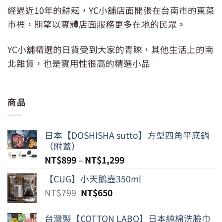
經過近10年的耕耘，YC小舖店面開張在台南市的東菜
市裡，期望以實體店面服務更多在地的民眾。
YC小舖精選的日貨受到大家的青睞，其他生活上的南
北雜貨，也是實用性很高的精選小品
商品
日本【DOSHISHA sutto】方型四角平底鍋
（附蓋）
NT$
899
–
NT$
1,299
【CUG】小天鵝壺350ml
原
目
NT$
799
NT$
650
始
前
價
價
台灣製【COTTON LABO】日本純棉洗臉巾