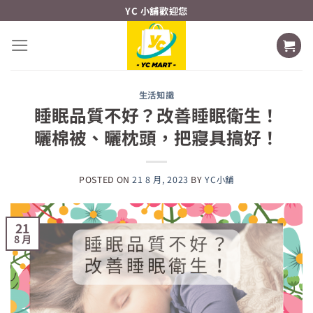
Skip
YC 小舖歡迎您
to
content
生活知識
睡眠品質不好？改善睡眠衛生！
曬棉被、曬枕頭，把寢具搞好！
POSTED ON
21 8 月, 2023
BY
YC小舖
21
8 月