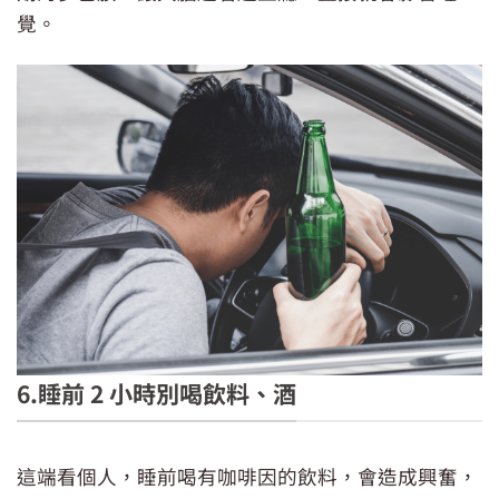
覺。
6.睡前 2 小時別喝飲料、酒
喝酒無法助眠
這端看個人，睡前喝有咖啡因的飲料，會造成興奮，